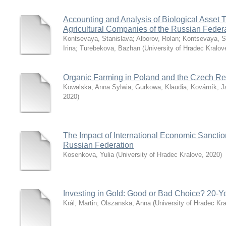
Accounting and Analysis of Biological Asset T
Agricultural Companies of the Russian Feder
Kontsevaya, Stanislava
;
Alborov, Rolan
;
Kontsevaya, S
Irina
;
Turebekova, Bazhan
(
University of Hradec Kralov
Organic Farming in Poland and the Czech Re
Kowalska, Anna Sylwia
;
Gurkowa, Klaudia
;
Kovárník, J
2020
)
The Impact of International Economic Sanction
Russian Federation
Kosenkova, Yulia
(
University of Hradec Kralove
,
2020
)
Investing in Gold: Good or Bad Choice? 20-Ye
Král, Martin
;
Olszanska, Anna
(
University of Hradec Kr