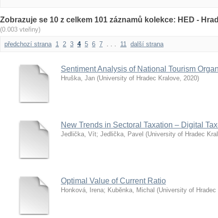
Zobrazuje se 10 z celkem 101 záznamů kolekce: HED - Hr
(0.003 vteřiny)
předchozí strana
1
2
3
4
5
6
7
. . .
11
další strana
Sentiment Analysis of National Tourism Organ
Hruška, Jan
(
University of Hradec Kralove
,
2020
)
New Trends in Sectoral Taxation – Digital Ta
Jedlička, Vít
;
Jedlička, Pavel
(
University of Hradec Kra
Optimal Value of Current Ratio
Honková, Irena
;
Kuběnka, Michal
(
University of Hradec