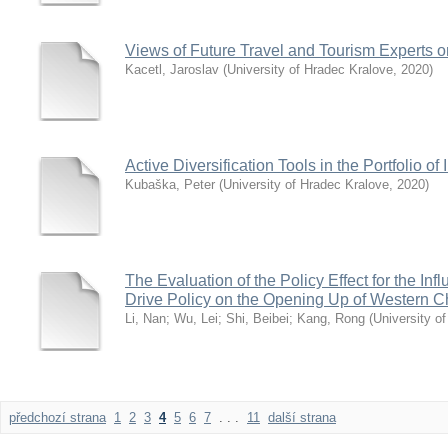
Views of Future Travel and Tourism Experts o
Kacetl, Jaroslav
(
University of Hradec Kralove
,
2020
)
Active Diversification Tools in the Portfolio of
Kubaška, Peter
(
University of Hradec Kralove
,
2020
)
The Evaluation of the Policy Effect for the I
Drive Policy on the Opening Up of Western C
Li, Nan
;
Wu, Lei
;
Shi, Beibei
;
Kang, Rong
(
University o
předchozí strana
1
2
3
4
5
6
7
. . .
11
další strana