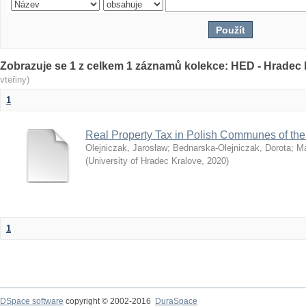
Zobrazuje se 1 z celkem 1 záznamů kolekce: HED - Hrade
vteřiny)
1
Real Property Tax in Polish Communes of th
Olejniczak, Jarosław
;
Bednarska-Olejniczak, Dorota
;
Ma
(
University of Hradec Kralove
,
2020
)
1
DSpace software
copyright © 2002-2016
DuraSpace