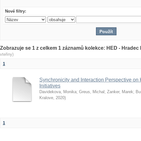
Nové filtry:
Zobrazuje se 1 z celkem 1 záznamů kolekce: HED - Hrade
vteřiny)
1
Synchronicity and Interaction Perspective 
Initiatives
Davidekova, Monika
;
Greus, Michal
;
Zanker, Marek
;
Bu
Kralove
,
2020
)
1