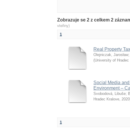
Zobrazuje se 2 z celkem 2 zázn
vteřiny)
1
Real Property Ta
Olejniczak, Jarosław
(
University of Hradec
Social Media and
Environment – Ca
Svobodová, Libuše
;
B
Hradec Kralove
,
2020
1