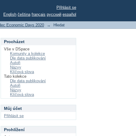
Přihlásit se
English
čeština
français
русский
español
dec Economic Days 2020
→
Hledat
Procházet
Vše v DSpace
Komunity a kolekce
Dle data publikování
Autoři
Názvy
Klíčová slova
Tato kolekce
Dle data publikování
Autoři
Názvy
Klíčová slova
Můj účet
Přihlásit se
Prohlížení