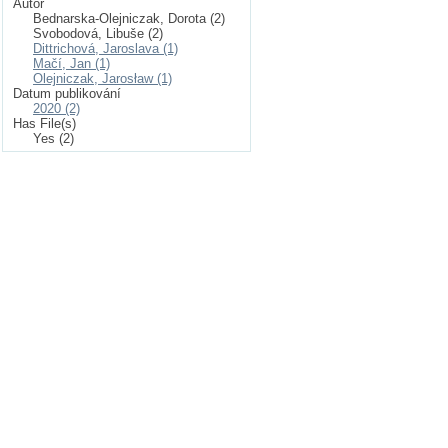
Autor
Bednarska-Olejniczak, Dorota (2)
Svobodová, Libuše (2)
Dittrichová, Jaroslava (1)
Mačí, Jan (1)
Olejniczak, Jarosław (1)
Datum publikování
2020 (2)
Has File(s)
Yes (2)