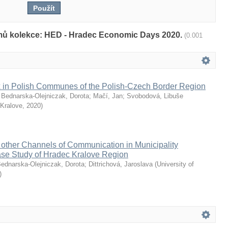
amů kolekce: HED - Hradec Economic Days 2020.
(0.001
x in Polish Communes of the Polish-Czech Border Region
;
Bednarska-Olejniczak, Dorota
;
Mačí, Jan
;
Svobodová, Libuše
 Kralove
,
2020
)
 other Channels of Communication in Municipality
se Study of Hradec Kralove Region
ednarska-Olejniczak, Dorota
;
Dittrichová, Jaroslava
(
University of
)