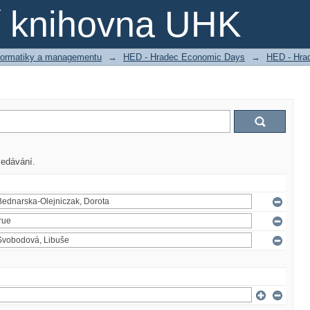
ní knihovna UHK
nformatiky a managementu
→
HED - Hradec Economic Days
→
HED - Hra
ledávání.