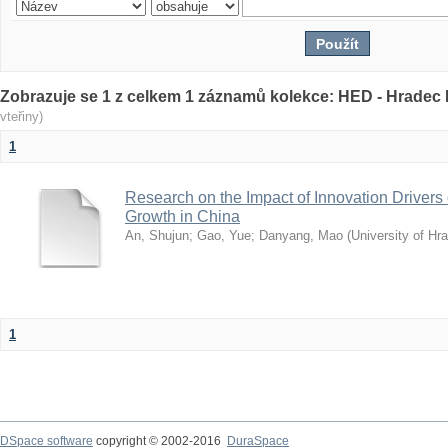
Zobrazuje se 1 z celkem 1 záznamů kolekce: HED - Hrade
vteřiny)
1
Research on the Impact of Innovation Drivers
Growth in China
An, Shujun
;
Gao, Yue
;
Danyang, Mao
(
University of Hr
1
DSpace software
copyright © 2002-2016
DuraSpace