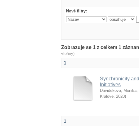
Nové filtry:
Zobrazuje se 1 z celkem 1 zázn
vteřiny)
1
Synchronicity an
Initiatives
Davidekova, Monika
;
Kralove
,
2020
)
1