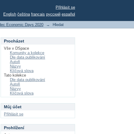
Přihlásit se
English
čeština
français
русский
español
dec Economic Days 2020
→
Hledat
Procházet
Vše v DSpace
Komunity a kolekce
Dle data publikování
Autoři
Názvy
Klíčová slova
Tato kolekce
Dle data publikování
Autoři
Názvy
Klíčová slova
Můj účet
Přihlásit se
Prohlížení