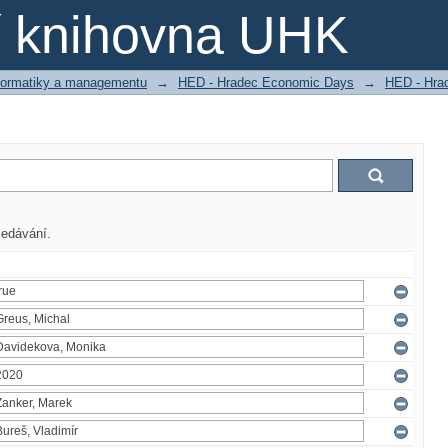
ní knihovna UHK
nformatiky a managementu
→
HED - Hradec Economic Days
→
HED - Hra
ledávání.