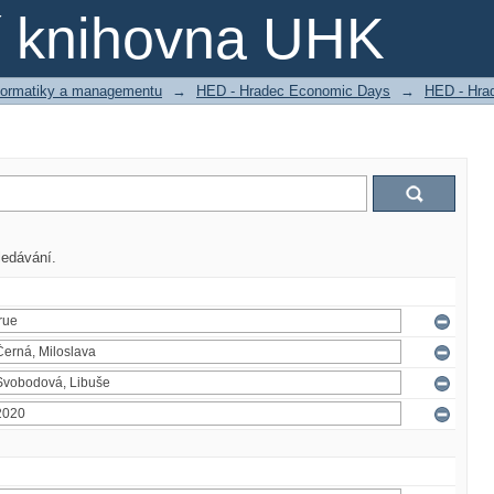
ní knihovna UHK
nformatiky a managementu
→
HED - Hradec Economic Days
→
HED - Hra
ledávání.