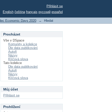
Přihlásit se
English
čeština
français
русский
español
dec Economic Days 2020
→
Hledat
Procházet
Vše v DSpace
Komunity a kolekce
Dle data publikování
Autoři
Názvy
Klíčová slova
Tato kolekce
Dle data publikování
Autoři
Názvy
Klíčová slova
Můj účet
Přihlásit se
Prohlížení