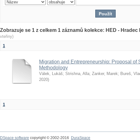
Zobrazuje se 1 z celkem 1 záznamů kolekce: HED - Hrade
vteřiny)
1
Migration and Entrepreneurship: Proposal of
Methodology
Válek, Lukáš
;
Strishna, Alla
;
Zanker, Marek
;
Bureš, Vla
2020
)
1
DSpace software
copyright © 2002-2016
DuraSpace