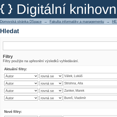
Hledat
Digitální kniho
Domovská stránka DSpace
→
Fakulta informatiky a managementu
→
HE
Hledat
Filtry
Filtry použijte na upřesnění výsledků vyhledávání.
Aktuální filtry:
Nové filtry: