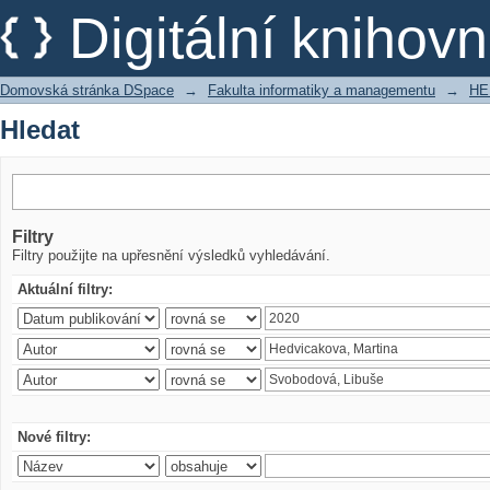
Hledat
Digitální kniho
Domovská stránka DSpace
→
Fakulta informatiky a managementu
→
HE
Hledat
Filtry
Filtry použijte na upřesnění výsledků vyhledávání.
Aktuální filtry:
Nové filtry: