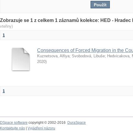
Zobrazuje se 1 z celkem 1 záznamů kolekce: HED - Hrade
vteřiny)
1
Consequences of Forced Migration in the Cou
Kuznetsova, Alfiya
;
Svobodová, Libuše
;
Hedvicakova, 
2020
)
1
DSpace software
copyright © 2002-2016
DuraSpace
Kontaktujte nás
|
Vyjádření názoru