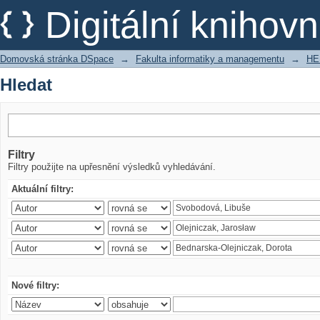
Hledat
Digitální kniho
Domovská stránka DSpace
→
Fakulta informatiky a managementu
→
HE
Hledat
Filtry
Filtry použijte na upřesnění výsledků vyhledávání.
Aktuální filtry:
Nové filtry: