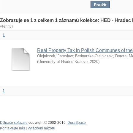
Zobrazuje se 1 z celkem 1 záznamů kolekce: HED - Hrade
vteřiny)
1
Real Property Tax in Polish Communes of th
Olejniczak, Jarosław
;
Bednarska-Olejniczak, Dorota
;
Ma
(
University of Hradec Kralove
,
2020
)
1
DSpace software
copyright © 2002-2016
DuraSpace
Kontaktujte nás
|
Vyjádření názoru