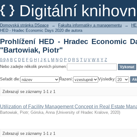
Prohlížení HED - Hradec Economic Days
Digitální kniho
Domovská stránka DSpace
→
Fakulta informatiky a managementu
→
HE
HED - Hradec Economic Days 2020 dle autora
Prohlížení HED - Hradec Economic Da
"Bartowiak, Piotr"
0-9
A
B
C
D
E
F
G
H
I
J
K
L
M
N
O
P
Q
R
S
T
U
V
W
X
Y
Z
Nebo zadejte několik prvních písmen:
Seřadit dle:
Řazení:
Výsledky:
Zobrazují se záznamy 1-1 z 1
Utilization of Facility Management Concept in Real Estate Ma
Bartowiak, Piotr
;
Górska, Anna
(
University of Hradec Kralove
,
2020
)
Zobrazují se záznamy 1-1 z 1