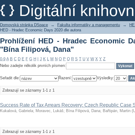
Prohlížení HED - Hradec Economic Days
Digitální kniho
Domovská stránka DSpace
→
Fakulta informatiky a managementu
→
HE
HED - Hradec Economic Days 2020 dle autora
Prohlížení HED - Hradec Economic Da
"Bína Filipová, Dana"
0-9
A
B
C
D
E
F
G
H
I
J
K
L
M
N
O
P
Q
R
S
T
U
V
W
X
Y
Z
Nebo zadejte několik prvních písmen:
Seřadit dle:
Řazení:
Výsledky:
Zobrazují se záznamy 1-1 z 1
Success Rate of Tax Arrears Recovery: Czech Republic Case 
Kukalová, Gabriela
;
Moravec, Lukáš
;
Bína Filipová, Dana
;
Bařtipán, Martin
(
U
Zobrazují se záznamy 1-1 z 1