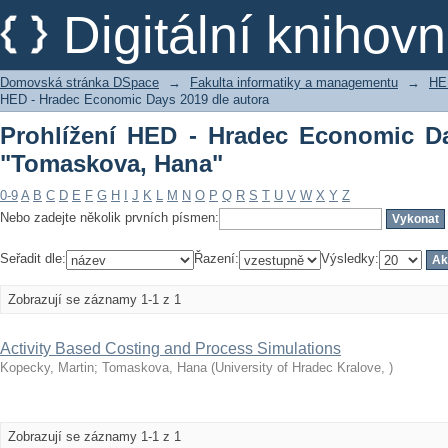
Prohlížení HED - Hradec Economic Day
Digitální kniho
Domovská stránka DSpace
→
Fakulta informatiky a managementu
→
HE
HED - Hradec Economic Days 2019 dle autora
Prohlížení HED - Hradec Economic Da
"Tomaskova, Hana"
0-9
A
B
C
D
E
F
G
H
I
J
K
L
M
N
O
P
Q
R
S
T
U
V
W
X
Y
Z
Nebo zadejte několik prvních písmen:
Seřadit dle:
Řazení:
Výsledky:
Zobrazují se záznamy 1-1 z 1
Activity Based Costing and Process Simulations
Kopecky, Martin
;
Tomaskova, Hana
(
University of Hradec Kralove
,
)
Zobrazují se záznamy 1-1 z 1