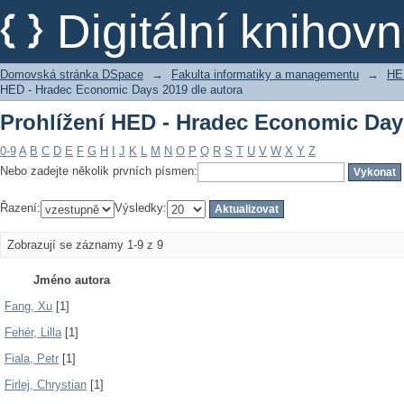
Prohlížení HED - Hradec Economic Days
Digitální kniho
Domovská stránka DSpace
→
Fakulta informatiky a managementu
→
HE
HED - Hradec Economic Days 2019 dle autora
Prohlížení HED - Hradec Economic Days
0-9
A
B
C
D
E
F
G
H
I
J
K
L
M
N
O
P
Q
R
S
T
U
V
W
X
Y
Z
Nebo zadejte několik prvních písmen:
Řazení:
Výsledky:
Zobrazují se záznamy 1-9 z 9
Jméno autora
Fang, Xu
[1]
Fehér, Lilla
[1]
Fiala, Petr
[1]
Firlej, Chrystian
[1]