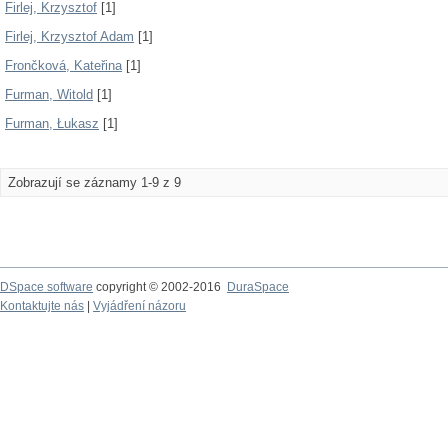
Firlej, Krzysztof
[1]
Firlej, Krzysztof Adam
[1]
Frončková, Kateřina
[1]
Furman, Witold
[1]
Furman, Łukasz
[1]
Zobrazují se záznamy 1-9 z 9
DSpace software
copyright © 2002-2016
DuraSpace
Kontaktujte nás
|
Vyjádření názoru