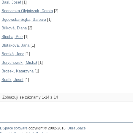
Basl, Josef
[1]
Bednarska-Olejniczak, Dorota
[2]
Będowska-Sójka, Barbara
[1]
Bílková, Diana
[2]
Blecha, Petr
[1]
Blštáková, Jana
[1]
Borská, Jana
[1]
Borychowski, Michał
[1]
Brożek, Katarzyna
[1]
Budík, Josef
[1]
Zobrazují se záznamy 1-14 z 14
DSpace software
copyright © 2002-2016
DuraSpace