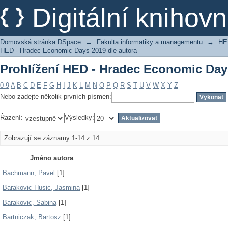
Prohlížení HED - Hradec Economic Days
Digitální kniho
Domovská stránka DSpace
→
Fakulta informatiky a managementu
→
HE
HED - Hradec Economic Days 2019 dle autora
Prohlížení HED - Hradec Economic Days
0-9
A
B
C
D
E
F
G
H
I
J
K
L
M
N
O
P
Q
R
S
T
U
V
W
X
Y
Z
Nebo zadejte několik prvních písmen:
Řazení:
Výsledky:
Zobrazují se záznamy 1-14 z 14
Jméno autora
Bachmann, Pavel
[1]
Barakovic Husic, Jasmina
[1]
Barakovic, Sabina
[1]
Bartniczak, Bartosz
[1]