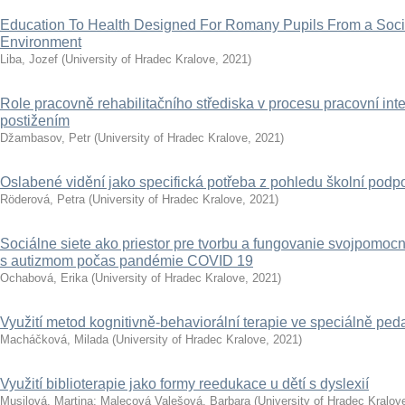
Education To Health Designed For Romany Pupils From a Soci
Environment
Liba, Jozef
(
University of Hradec Kralove
,
2021
)
Role pracovně rehabilitačního střediska v procesu pracovní in
postižením
Džambasov, Petr
(
University of Hradec Kralove
,
2021
)
Oslabené vidění jako specifická potřeba z pohledu školní podpo
Röderová, Petra
(
University of Hradec Kralove
,
2021
)
Sociálne siete ako priestor pre tvorbu a fungovanie svojpomocn
s autizmom počas pandémie COVID 19
Ochabová, Erika
(
University of Hradec Kralove
,
2021
)
Využití metod kognitivně-behaviorální terapie ve speciálně ped
Macháčková, Milada
(
University of Hradec Kralove
,
2021
)
Využití biblioterapie jako formy reedukace u dětí s dyslexií
Musilová, Martina
;
Malecová Valešová, Barbara
(
University of Hradec Kralov