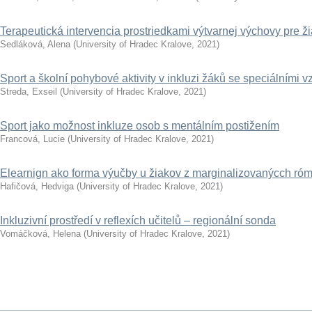
Terapeutická intervencia prostriedkami výtvarnej výchovy pr
Sedláková, Alena
(
University of Hradec Kralove
,
2021
)
Sport a školní pohybové aktivity v inkluzi žáků se speciálními 
Streda, Exseil
(
University of Hradec Kralove
,
2021
)
Sport jako možnost inkluze osob s mentálním postižením
Francová, Lucie
(
University of Hradec Kralove
,
2021
)
Elearnign ako forma výučby u žiakov z marginalizovanýcch ró
Hafičová, Hedviga
(
University of Hradec Kralove
,
2021
)
Inkluzivní prostředí v reflexích učitelů – regionální sonda
Vomáčková, Helena
(
University of Hradec Kralove
,
2021
)