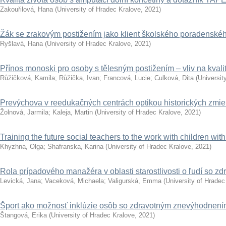
Zakouřilová, Hana
(
University of Hradec Kralove
,
2021
)
Žák se zrakovým postižením jako klient školského poradenskéh
Ryšlavá, Hana
(
University of Hradec Kralove
,
2021
)
Přínos monoski pro osoby s tělesným postižením – vliv na kvalit
Růžičková, Kamila
;
Růžička, Ivan
;
Francová, Lucie
;
Culková, Dita
(
Universit
Prevýchova v reedukačných centrách optikou historických zmi
Žolnová, Jarmila
;
Kaleja, Martin
(
University of Hradec Kralove
,
2021
)
Training the future social teachers to the work with children wit
Khyzhna, Olga
;
Shafranska, Karina
(
University of Hradec Kralove
,
2021
)
Rola prípadového manažéra v oblasti starostlivosti o ľudí so z
Levická, Jana
;
Vaceková, Michaela
;
Valigurská, Emma
(
University of Hradec
Šport ako možnosť inklúzie osôb so zdravotným znevýhodnen
Štangová, Erika
(
University of Hradec Kralove
,
2021
)