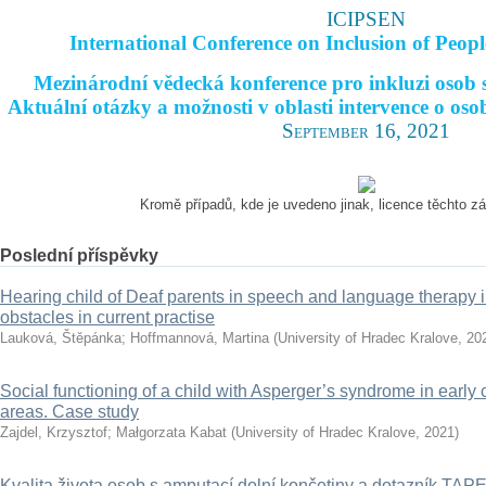
ICIPSEN
International Conference on Inclusion of Peopl
Mezinárodní vědecká konference pro inkluzi osob 
Aktuální otázky a možnosti v oblasti intervence o oso
September 16, 2021
Kromě případů, kde je uvedeno jinak, licence těchto 
Poslední příspěvky
Hearing child of Deaf parents in speech and language therapy i
obstacles in current practise
Lauková, Štěpánka
;
Hoffmannová, Martina
(
University of Hradec Kralove
,
20
Social functioning of a child with Asperger’s syndrome in early 
areas. Case study
Zajdel, Krzysztof
;
Małgorzata Kabat
(
University of Hradec Kralove
,
2021
)
Kvalita života osob s amputací dolní končetiny a dotazník TAP