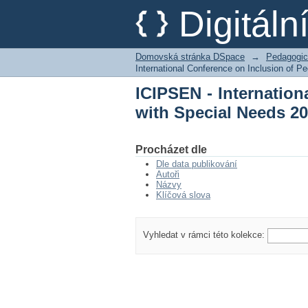
ICIPSEN - Internatio
Digitál
2021
Domovská stránka DSpace
→
Pedagogic
International Conference on Inclusion of P
ICIPSEN - Internation
with Special Needs 2
Procházet dle
Dle data publikování
Autoři
Názvy
Klíčová slova
Vyhledat v rámci této kolekce: