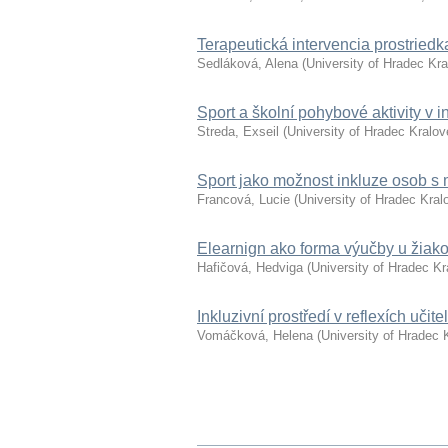
Terapeutická intervencia prostrie
Sedláková, Alena
(
University of Hradec Kr
Sport a školní pohybové aktivity v 
Streda, Exseil
(
University of Hradec Kralov
Sport jako možnost inkluze osob s
Francová, Lucie
(
University of Hradec Kral
Elearnign ako forma výučby u žiak
Hafičová, Hedviga
(
University of Hradec Kr
Inkluzivní prostředí v reflexích učit
Vomáčková, Helena
(
University of Hradec 