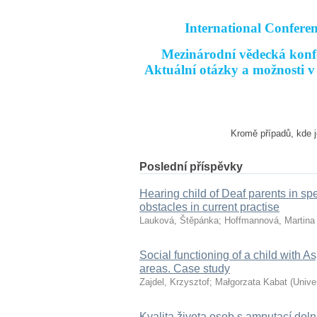
International Conferen
Mezinárodní vědecká konfe
Aktuální otázky a možnosti v 
Kromě případů, kde j
Poslední příspěvky
Hearing child of Deaf parents in sp
obstacles in current practise
Lauková, Štěpánka
;
Hoffmannová, Martina
Social functioning of a child with A
areas. Case study
Zajdel, Krzysztof
;
Małgorzata Kabat
(
Unive
Kvalita života osob s amputací dol