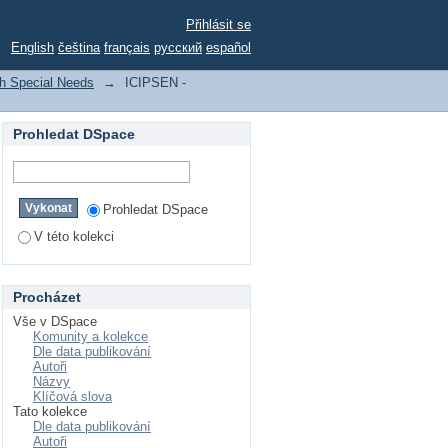
le with Special Needs
Přihlásit se
English
čeština
français
русский
español
th Special Needs
→
ICIPSEN -
Prohledat DSpace
Prohledat DSpace
V této kolekci
Procházet
Vše v DSpace
Komunity a kolekce
Dle data publikování
Autoři
Názvy
Klíčová slova
Tato kolekce
Dle data publikování
Autoři