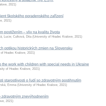
alove
,
2021
)
lient školského poradenského zařízení
ve
,
2021
)
 postižením – vliv na kvalitu života
á, Lucie
;
Culková, Dita
(
University of Hradec Kralove
,
2021
)
h optikou historických zmien na Slovensku
y of Hradec Kralove
,
2021
)
to the work with children with special needs in Ukraine
sity of Hradec Kralove
,
2021
)
 starostlivosti o ľudí so zdravotným postihnutím
urská, Emma
(
University of Hradec Kralove
,
2021
)
so zdravotným znevýhodnením
ove
,
2021
)