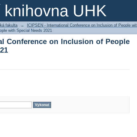
nal Conference on Inclusion of Peop
ní knihovna UHK
ká fakulta
→
ICIPSEN - International Conference on Inclusion of People wi
eople with Special Needs 2021
al Conference on Inclusion of People
021