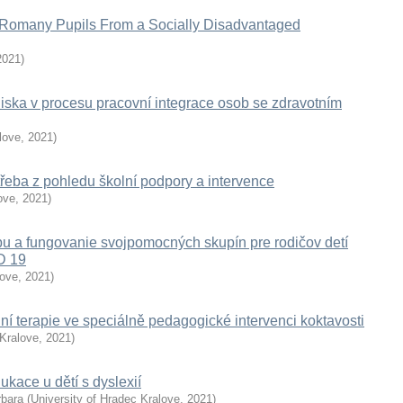
 Romany Pupils From a Socially Disadvantaged
2021
)
diska v procesu pracovní integrace osob se zdravotním
love
,
2021
)
třeba z pohledu školní podpory a intervence
ove
,
2021
)
rbu a fungovanie svojpomocných skupín pre rodičov detí
D 19
love
,
2021
)
ní terapie ve speciálně pedagogické intervenci koktavosti
 Kralove
,
2021
)
dukace u dětí s dyslexií
rbara
(
University of Hradec Kralove
,
2021
)