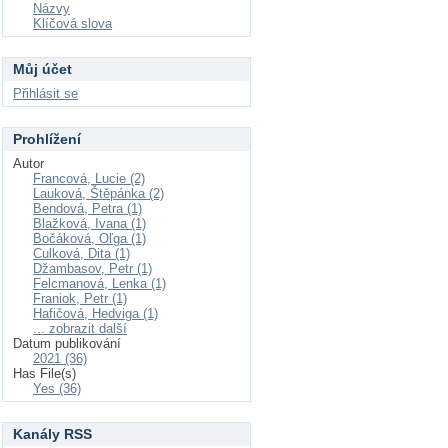
Názvy
Klíčová slova
Můj účet
Přihlásit se
Prohlížení
Autor
Francová, Lucie (2)
Lauková, Štěpánka (2)
Bendová, Petra (1)
Blažková, Ivana (1)
Bočáková, Oľga (1)
Culková, Dita (1)
Džambasov, Petr (1)
Felcmanová, Lenka (1)
Franiok, Petr (1)
Hafičová, Hedviga (1)
... zobrazit další
Datum publikování
2021 (36)
Has File(s)
Yes (36)
Kanály RSS