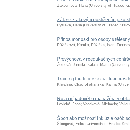
Zakouřilová, Hana
(
University of Hradec Kr
Žák se zrakovým postižením jako k
Ryšlavá, Hana
(
University of Hradec Kralo
Přínos monoski pro osoby s tělesným
Růžičková, Kamila
;
Růžička, Ivan
;
Francov
Prevýchova v reedukačných centrác
Žolnová, Jarmila
;
Kaleja, Martin
(
Universit
Training the future social teachers 
Khyzhna, Olga
;
Shafranska, Karina
(
Univer
Rola prípadového manažéra v oblasti
Levická, Jana
;
Vaceková, Michaela
;
Valig
Šport ako možnosť inklúzie osôb 
Štangová, Erika
(
University of Hradec Kral