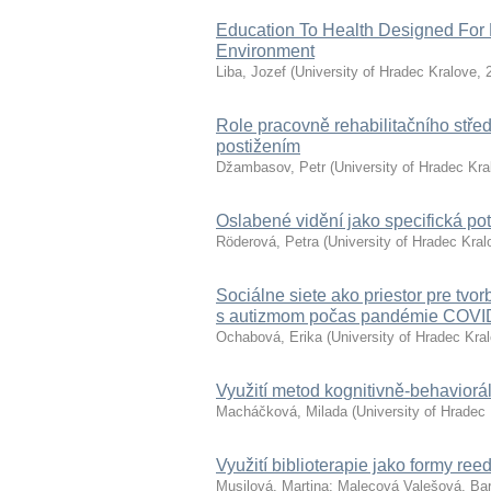
Education To Health Designed For
Environment
Liba, Jozef
(
University of Hradec Kralove
,
Role pracovně rehabilitačního stře
postižením
Džambasov, Petr
(
University of Hradec Kra
Oslabené vidění jako specifická po
Röderová, Petra
(
University of Hradec Kral
Sociálne siete ako priestor pre tvo
s autizmom počas pandémie COVI
Ochabová, Erika
(
University of Hradec Kra
Využití metod kognitivně-behaviorál
Macháčková, Milada
(
University of Hradec
Využití biblioterapie jako formy ree
Musilová, Martina
;
Malecová Valešová, Ba