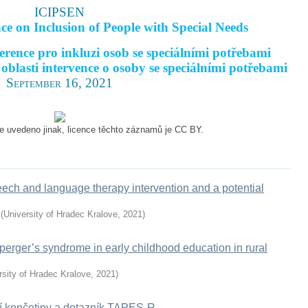
ICIPSEN
ce on Inclusion of People with Special Needs
rence pro inkluzi osob se speciálními potřebami
oblasti intervence o osoby se speciálními potřebami
September 16, 2021
e uvedeno jinak, licence těchto záznamů je CC BY.
eech and language therapy intervention and a potential
(
University of Hradec Kralove
,
2021
)
sperger’s syndrome in early childhood education in rural
rsity of Hradec Kralove
,
2021
)
ní končetiny a dotazník TAPES-R