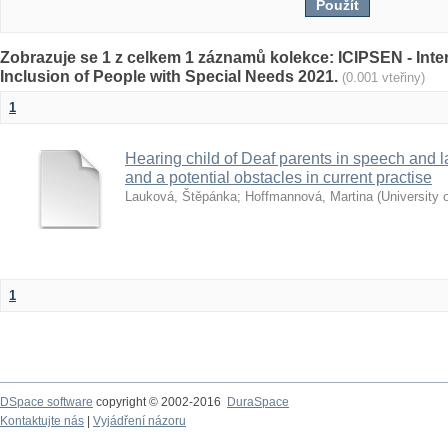
Zobrazuje se 1 z celkem 1 záznamů kolekce: ICIPSEN - Inte
Inclusion of People with Special Needs 2021.
(0.001 vteřiny)
1
Hearing child of Deaf parents in speech and 
and a potential obstacles in current practise
Lauková, Štěpánka
;
Hoffmannová, Martina
(
University 
1
DSpace software
copyright © 2002-2016
DuraSpace
Kontaktujte nás
|
Vyjádření názoru