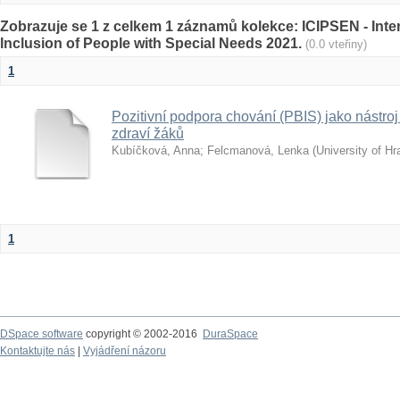
Zobrazuje se 1 z celkem 1 záznamů kolekce: ICIPSEN - Inte
Inclusion of People with Special Needs 2021.
(0.0 vteřiny)
1
Pozitivní podpora chování (PBIS) jako nástro
zdraví žáků
Kubíčková, Anna
;
Felcmanová, Lenka
(
University of H
1
DSpace software
copyright © 2002-2016
DuraSpace
Kontaktujte nás
|
Vyjádření názoru