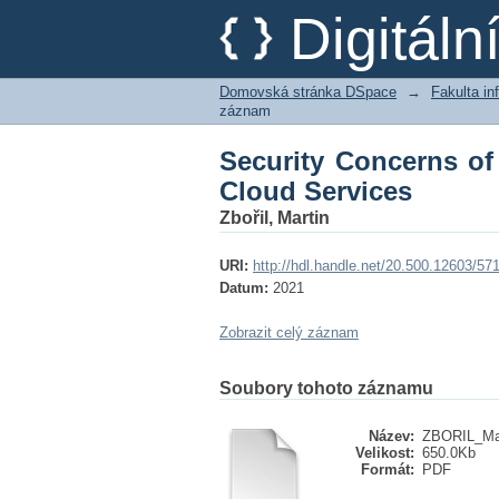
Security Concerns of 
Digitál
Domovská stránka DSpace
→
Fakulta i
záznam
Security Concerns of
Cloud Services
Zbořil, Martin
URI:
http://hdl.handle.net/20.500.12603/57
Datum:
2021
Zobrazit celý záznam
Soubory tohoto záznamu
Název:
ZBORIL_Mar
Velikost:
650.0Kb
Formát:
PDF