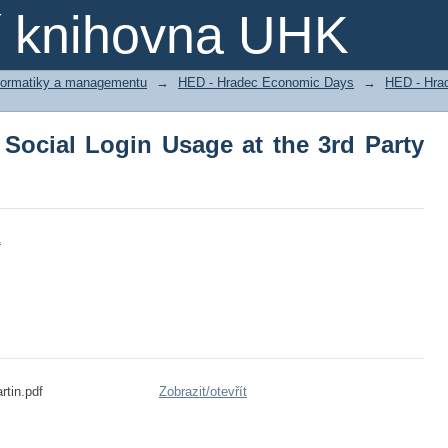
Social Login Usage at the 3rd Party Cl
ní knihovna UHK
nformatiky a managementu
→
HED - Hradec Economic Days
→
HED - Hra
 Social Login Usage at the 3rd Party
1
tin.pdf
Zobrazit/
otevřít