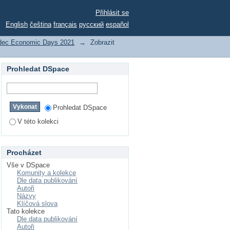
oud Services
Přihlásit se
English
čeština
français
русский
español
dec Economic Days 2021
→
Zobrazit
Prohledat DSpace
Prohledat DSpace
V této kolekci
Procházet
Vše v DSpace
Komunity a kolekce
Dle data publikování
Autoři
Názvy
Klíčová slova
Tato kolekce
Dle data publikování
Autoři