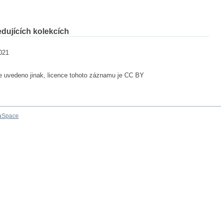
dujících kolekcích
021
e uvedeno jinak, licence tohoto záznamu je CC BY
aSpace