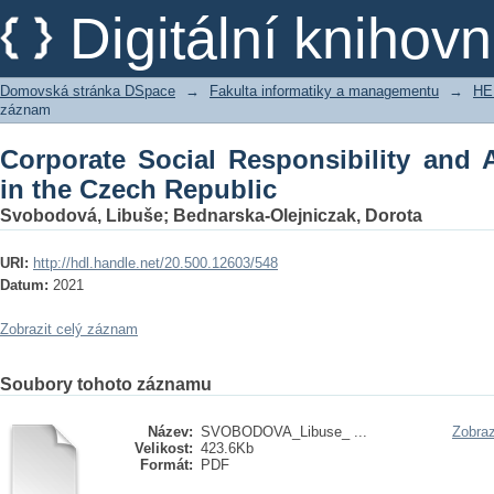
Corporate Social Responsibility and A
Digitální kniho
Domovská stránka DSpace
→
Fakulta informatiky a managementu
→
HE
záznam
Corporate Social Responsibility and 
in the Czech Republic
Svobodová, Libuše
;
Bednarska-Olejniczak, Dorota
URI:
http://hdl.handle.net/20.500.12603/548
Datum:
2021
Zobrazit celý záznam
Soubory tohoto záznamu
Název:
SVOBODOVA_Libuse_ ...
Zobraz
Velikost:
423.6Kb
Formát:
PDF