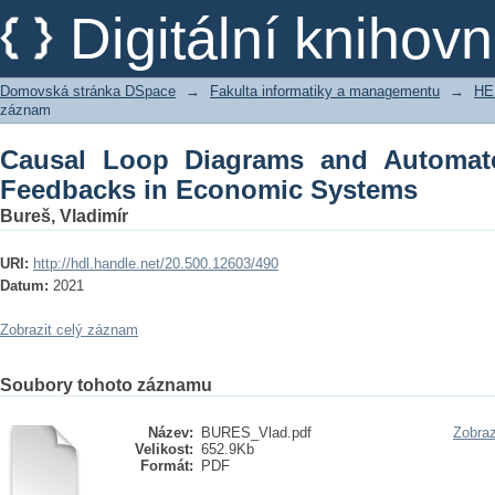
Causal Loop Diagrams and Automated
Digitální kniho
Systems
Domovská stránka DSpace
→
Fakulta informatiky a managementu
→
HE
záznam
Causal Loop Diagrams and Automated
Feedbacks in Economic Systems
Bureš, Vladimír
URI:
http://hdl.handle.net/20.500.12603/490
Datum:
2021
Zobrazit celý záznam
Soubory tohoto záznamu
Název:
BURES_Vlad.pdf
Zobraz
Velikost:
652.9Kb
Formát:
PDF