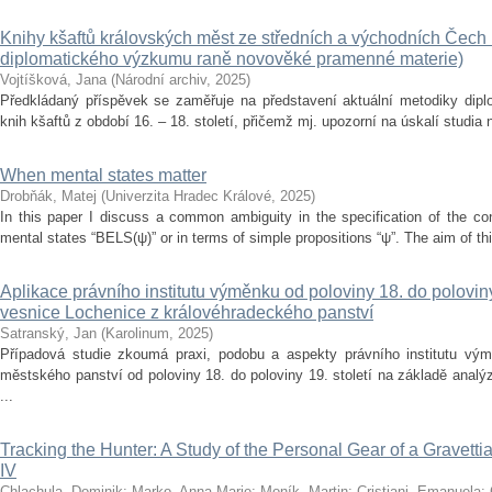
Knihy kšaftů královských měst ze středních a východních Čech 
diplomatického výzkumu raně novověké pramenné materie)
Vojtíšková, Jana
(
Národní archiv
,
2025
)
Předkládaný příspěvek se zaměřuje na představení aktuální metodiky di
knih kšaftů z období 16. – 18. století, přičemž mj. upozorní na úskalí studia
When mental states matter
Drobňák, Matej
(
Univerzita Hradec Králové
,
2025
)
In this paper I discuss a common ambiguity in the specification of the con
mental states “BELS(ψ)” or in terms of simple propositions “ψ”. The aim of this
Aplikace právního institutu výměnku od poloviny 18. do poloviny 
vesnice Lochenice z královéhradeckého panství
Satranský, Jan
(
Karolinum
,
2025
)
Případová studie zkoumá praxi, podobu a aspekty právního institutu vý
městského panství od poloviny 18. do poloviny 19. století na základě anal
...
Tracking the Hunter: A Study of the Personal Gear of a Gravetti
IV
Chlachula, Dominik
;
Marko, Anna-Marie
;
Moník, Martin
;
Cristiani, Emanuela
;