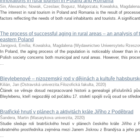
Innovations in rural tourism in Poland and Romania
Sin, Alexandru
;
Nowak, Czeslaw
;
Bogusz, Malgorzata
;
Kowalska, Magdalena
The interest in rural tourism in Poland and Romania is the result of process
factors reflecting the needs of both rural inhabitants and tourists. A significant 
The process of successful aging in rural areas – an analysis o
eastern Poland
Janigová, Emília
;
Kowalska, Magdalena
(
Wydawnictwo Uniwersytetu Rzeszo
In Poland, the aging process of the population is noticeably slower than in
Polish society concerns both municipal and rural areas. However, this proc
...
Bleylebenové – nizozemský rod v dějinách a kultuře habsburs
Kilián, Jan
(
Ostravská univerzita.Filozofická fakulta
,
2020
)
Článek se věnuje dosud nezpracované historii a genealogii příslušníků p
Bleylebenu, kteří nejpozději od počátku 17. století spojili svůj osud se stře
Bratřické hnutí v plánech a aktivitách krále Jiřího z Poděbrad
Šandera, Martin
(
Masarykova univerzita
,
2020
)
Studie sleduje roli bratršického hnutí v plánech českého krále Jiřího z P
obratrného prostředníka zejména mezi Janem Jiskrou z Brandýsa a jeho prot
...