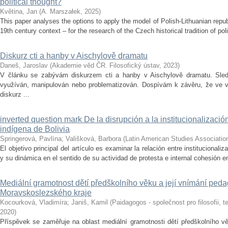
political thought?
Květina, Jan
(
A. Marszałek
,
2025
)
This paper analyses the options to apply the model of Polish-Lithuanian repu
19th century context – for the research of the Czech historical tradition of poli
Diskurz cti a hanby v Aischylově dramatu
Daneš, Jaroslav
(
Akademie věd ČR. Filosofický ústav
,
2023
)
V článku se zabývám diskurzem cti a hanby v Aischylově dramatu. Sledu
využíván, manipulován nebo problematizován. Dospívám k závěru, že ve vě
diskurz ...
inverted question mark De la disrupción a la institucionalizaci
indígena de Bolivia
Springerová, Pavlína
;
Vališková, Barbora
(
Latin American Studies Associatio
El objetivo principal del artículo es examinar la relación entre institucional
y su dinámica en el sentido de su actividad de protesta e internal cohesión en
Mediální gramotnost dětí předškolního věku a její vnímání ped
Moravskoslezského kraje
Kocourková, Vladimíra
;
Janiš, Kamil
(
Paidagogos - společnost pro filosofii, t
2020
)
Příspěvek se zaměřuje na oblast mediální gramotnosti dětí předškolního vě