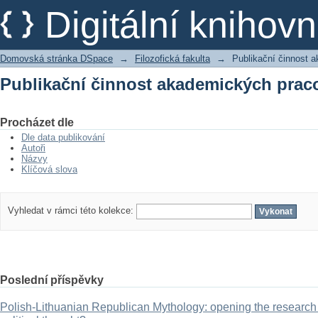
Publikační činnost akademických prac
Digitální kniho
Domovská stránka DSpace
→
Filozofická fakulta
→
Publikační činnost 
Publikační činnost akademických prac
Procházet dle
Dle data publikování
Autoři
Názvy
Klíčová slova
Vyhledat v rámci této kolekce:
Poslední příspěvky
Polish-Lithuanian Republican Mythology: opening the research 