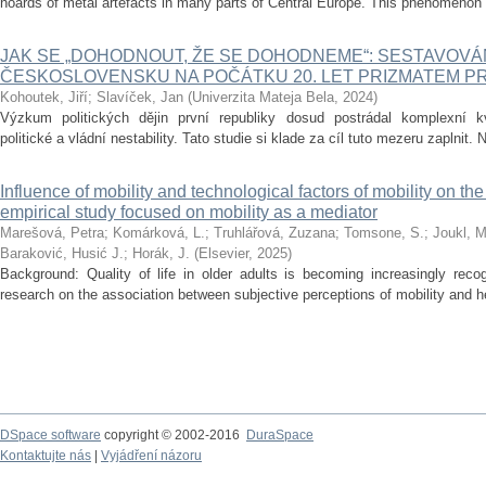
hoards of metal artefacts in many parts of Central Europe. This phenomenon is
JAK SE „DOHODNOUT, ŽE SE DOHODNEME“: SESTAVOVÁ
ČESKOSLOVENSKU NA POČÁTKU 20. LET PRIZMATEM PRE
Kohoutek, Jiří
;
Slavíček, Jan
(
Univerzita Mateja Bela
,
2024
)
Výzkum politických dějin první republiky dosud postrádal komplexní kvan
politické a vládní nestability. Tato studie si klade za cíl tuto mezeru zaplnit. 
Influence of mobility and technological factors of mobility on the q
empirical study focused on mobility as a mediator
Marešová, Petra
;
Komárková, L.
;
Truhlářová, Zuzana
;
Tomsone, S.
;
Joukl, M
Baraković, Husić J.
;
Horák, J.
(
Elsevier
,
2025
)
Background: Quality of life in older adults is becoming increasingly reco
research on the association between subjective perceptions of mobility and hea
DSpace software
copyright © 2002-2016
DuraSpace
Kontaktujte nás
|
Vyjádření názoru