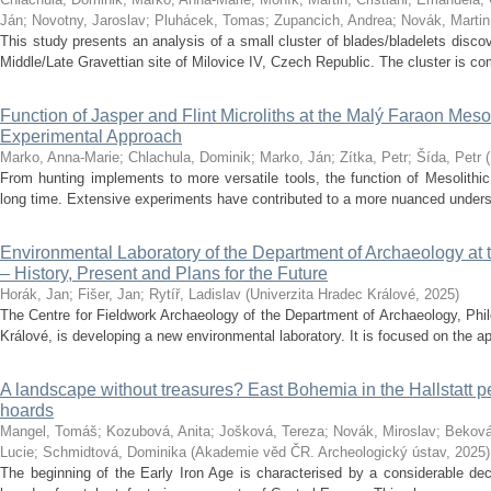
Ján
;
Novotny, Jaroslav
;
Pluhácek, Tomas
;
Zupancich, Andrea
;
Novák, Martin
This study presents an analysis of a small cluster of blades/bladelets disco
Middle/Late Gravettian site of Milovice IV, Czech Republic. The cluster is com
Function of Jasper and Flint Microliths at the Malý Faraon Meso
Experimental Approach
Marko, Anna-Marie
;
Chlachula, Dominik
;
Marko, Ján
;
Zítka, Petr
;
Šída, Petr
(
From hunting implements to more versatile tools, the function of Mesolithi
long time. Extensive experiments have contributed to a more nuanced understa
Environmental Laboratory of the Department of Archaeology at 
– History, Present and Plans for the Future
Horák, Jan
;
Fišer, Jan
;
Rytíř, Ladislav
(
Univerzita Hradec Králové
,
2025
)
The Centre for Fieldwork Archaeology of the Department of Archaeology, Phil
Králové, is developing a new environmental laboratory. It is focused on the ap
A landscape without treasures? East Bohemia in the Hallstatt pe
hoards
Mangel, Tomáš
;
Kozubová, Anita
;
Jošková, Tereza
;
Novák, Miroslav
;
Beková
Lucie
;
Schmidtová, Dominika
(
Akademie věd ČR. Archeologický ústav
,
2025
)
The beginning of the Early Iron Age is characterised by a considerable dec