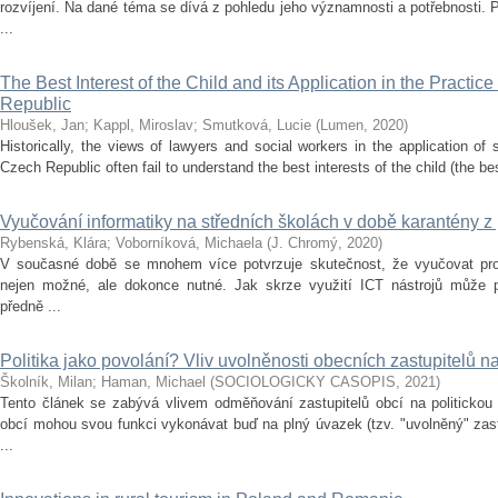
rozvíjení. Na dané téma se dívá z pohledu jeho významnosti a potřebnosti.
...
The Best Interest of the Child and its Application in the Practic
Republic
Hloušek, Jan
;
Kappl, Miroslav
;
Smutková, Lucie
(
Lumen
,
2020
)
Historically, the views of lawyers and social workers in the application of s
Czech Republic often fail to understand the best interests of the child (the best
Vyučování informatiky na středních školách v době karantény z
Rybenská, Klára
;
Voborníková, Michaela
(
J. Chromý
,
2020
)
V současné době se mnohem více potvrzuje skutečnost, že vyučovat pros
nejen možné, ale dokonce nutné. Jak skrze využití ICT nástrojů může p
předně ...
Politika jako povolání? Vliv uvolněnosti obecních zastupitelů n
Školník, Milan
;
Haman, Michael
(
SOCIOLOGICKY CASOPIS
,
2021
)
Tento článek se zabývá vlivem odměňování zastupitelů obcí na politickou 
obcí mohou svou funkci vykonávat buď na plný úvazek (tzv. "uvolněný" zast
...