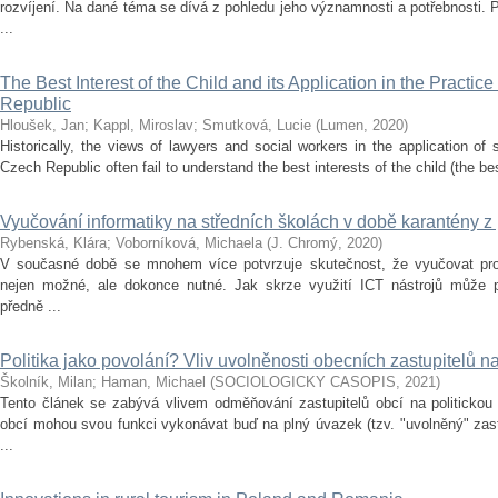
rozvíjení. Na dané téma se dívá z pohledu jeho významnosti a potřebnosti.
...
The Best Interest of the Child and its Application in the Practic
Republic
Hloušek, Jan
;
Kappl, Miroslav
;
Smutková, Lucie
(
Lumen
,
2020
)
Historically, the views of lawyers and social workers in the application of s
Czech Republic often fail to understand the best interests of the child (the best
Vyučování informatiky na středních školách v době karantény z
Rybenská, Klára
;
Voborníková, Michaela
(
J. Chromý
,
2020
)
V současné době se mnohem více potvrzuje skutečnost, že vyučovat pros
nejen možné, ale dokonce nutné. Jak skrze využití ICT nástrojů může p
předně ...
Politika jako povolání? Vliv uvolněnosti obecních zastupitelů n
Školník, Milan
;
Haman, Michael
(
SOCIOLOGICKY CASOPIS
,
2021
)
Tento článek se zabývá vlivem odměňování zastupitelů obcí na politickou 
obcí mohou svou funkci vykonávat buď na plný úvazek (tzv. "uvolněný" zast
...