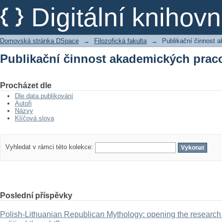
Publikační činnost akademických prac
Digitální kniho
Domovská stránka DSpace
→
Filozofická fakulta
→
Publikační činnost 
Publikační činnost akademických prac
Procházet dle
Dle data publikování
Autoři
Názvy
Klíčová slova
Vyhledat v rámci této kolekce:
Poslední příspěvky
Polish-Lithuanian Republican Mythology: opening the research 