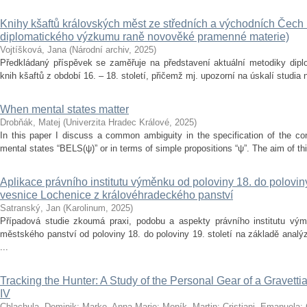
Knihy kšaftů královských měst ze středních a východních Čech 
diplomatického výzkumu raně novověké pramenné materie)
Vojtíšková, Jana
(
Národní archiv
,
2025
)
Předkládaný příspěvek se zaměřuje na představení aktuální metodiky di
knih kšaftů z období 16. – 18. století, přičemž mj. upozorní na úskalí studia
When mental states matter
Drobňák, Matej
(
Univerzita Hradec Králové
,
2025
)
In this paper I discuss a common ambiguity in the specification of the con
mental states “BELS(ψ)” or in terms of simple propositions “ψ”. The aim of this
Aplikace právního institutu výměnku od poloviny 18. do poloviny 
vesnice Lochenice z královéhradeckého panství
Satranský, Jan
(
Karolinum
,
2025
)
Případová studie zkoumá praxi, podobu a aspekty právního institutu vý
městského panství od poloviny 18. do poloviny 19. století na základě anal
...
Tracking the Hunter: A Study of the Personal Gear of a Gravetti
IV
Chlachula, Dominik
;
Marko, Anna-Marie
;
Moník, Martin
;
Cristiani, Emanuela
;