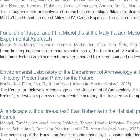
Ján
;
Novotny, Jaroslav
;
Pluhácek, Tomas
;
Zupancich, Andrea
;
Novák, Martin
This study presents an analysis of a small cluster of blades/bladelets disco
Middle/Late Gravettian site of Milovice IV, Czech Republic. The cluster is com
Function of Jasper and Flint Microliths at the Malý Faraon Meso
Experimental Approach
Marko, Anna-Marie
;
Chlachula, Dominik
;
Marko, Ján
;
Zítka, Petr
;
Šída, Petr
(
From hunting implements to more versatile tools, the function of Mesolithi
long time. Extensive experiments have contributed to a more nuanced understa
Environmental Laboratory of the Department of Archaeology at 
– History, Present and Plans for the Future
Horák, Jan
;
Fišer, Jan
;
Rytíř, Ladislav
(
Univerzita Hradec Králové
,
2025
)
The Centre for Fieldwork Archaeology of the Department of Archaeology, Phil
Králové, is developing a new environmental laboratory. It is focused on the ap
A landscape without treasures? East Bohemia in the Hallstatt pe
hoards
Mangel, Tomáš
;
Kozubová, Anita
;
Jošková, Tereza
;
Novák, Miroslav
;
Beková
Lucie
;
Schmidtová, Dominika
(
Akademie věd ČR. Archeologický ústav
,
2025
)
The beginning of the Early Iron Age is characterised by a considerable dec