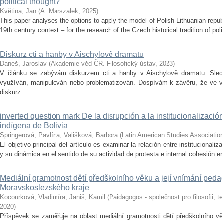
political thought?
Květina, Jan
(
A. Marszałek
,
2025
)
This paper analyses the options to apply the model of Polish-Lithuanian repu
19th century context – for the research of the Czech historical tradition of poli
Diskurz cti a hanby v Aischylově dramatu
Daneš, Jaroslav
(
Akademie věd ČR. Filosofický ústav
,
2023
)
V článku se zabývám diskurzem cti a hanby v Aischylově dramatu. Sledu
využíván, manipulován nebo problematizován. Dospívám k závěru, že ve vě
diskurz ...
inverted question mark De la disrupción a la institucionalizaci
indígena de Bolivia
Springerová, Pavlína
;
Vališková, Barbora
(
Latin American Studies Associatio
El objetivo principal del artículo es examinar la relación entre institucional
y su dinámica en el sentido de su actividad de protesta e internal cohesión en
Mediální gramotnost dětí předškolního věku a její vnímání ped
Moravskoslezského kraje
Kocourková, Vladimíra
;
Janiš, Kamil
(
Paidagogos - společnost pro filosofii, t
2020
)
Příspěvek se zaměřuje na oblast mediální gramotnosti dětí předškolního vě