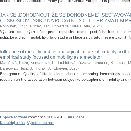
hoards of metal artefacts in many parts of Central Europe. This phenomenon is
JAK SE „DOHODNOUT, ŽE SE DOHODNEME“: SESTAVOVÁ
ČESKOSLOVENSKU NA POČÁTKU 20. LET PRIZMATEM PRE
Kohoutek, Jiří
;
Slavíček, Jan
(
Univerzita Mateja Bela
,
2024
)
Výzkum politických dějin první republiky dosud postrádal komplexní kvan
politické a vládní nestability. Tato studie si klade za cíl tuto mezeru zaplnit. 
Influence of mobility and technological factors of mobility on the q
empirical study focused on mobility as a mediator
Marešová, Petra
;
Komárková, L.
;
Truhlářová, Zuzana
;
Tomsone, S.
;
Joukl, M
Baraković, Husić J.
;
Horák, J.
(
Elsevier
,
2025
)
Background: Quality of life in older adults is becoming increasingly reco
research on the association between subjective perceptions of mobility and hea
DSpace software
copyright © 2002-2016
DuraSpace
Kontaktujte nás
|
Vyjádření názoru