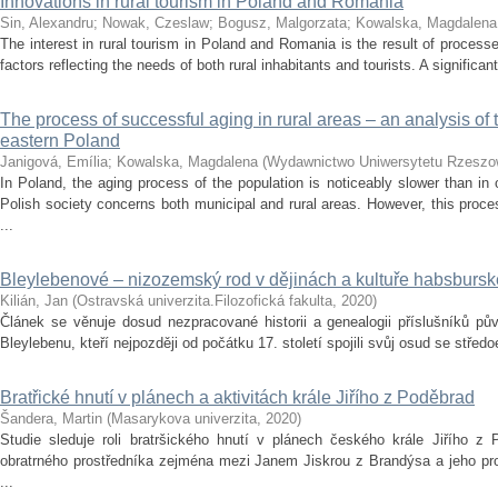
Innovations in rural tourism in Poland and Romania
Sin, Alexandru
;
Nowak, Czeslaw
;
Bogusz, Malgorzata
;
Kowalska, Magdalena
The interest in rural tourism in Poland and Romania is the result of process
factors reflecting the needs of both rural inhabitants and tourists. A significant 
The process of successful aging in rural areas – an analysis o
eastern Poland
Janigová, Emília
;
Kowalska, Magdalena
(
Wydawnictwo Uniwersytetu Rzeszo
In Poland, the aging process of the population is noticeably slower than in
Polish society concerns both municipal and rural areas. However, this proc
...
Bleylebenové – nizozemský rod v dějinách a kultuře habsburs
Kilián, Jan
(
Ostravská univerzita.Filozofická fakulta
,
2020
)
Článek se věnuje dosud nezpracované historii a genealogii příslušníků p
Bleylebenu, kteří nejpozději od počátku 17. století spojili svůj osud se stře
Bratřické hnutí v plánech a aktivitách krále Jiřího z Poděbrad
Šandera, Martin
(
Masarykova univerzita
,
2020
)
Studie sleduje roli bratršického hnutí v plánech českého krále Jiřího z P
obratrného prostředníka zejména mezi Janem Jiskrou z Brandýsa a jeho prot
...