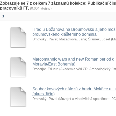
Zobrazuje se 7 z celkem 7 záznamů kolekce: Publikační č
pracovníků FF.
(0.004 vteřiny)
1
Hrad u Božanova na Broumovsku a jeho možná 
broumovského klášterního dominia
Drnovský, Pavel
;
Mazáčková, Jana
;
Šrámek, Josef
(
Mu
Marcomannic wars and new Roman period dis
Moravia/East Bohemia)
Droberjar, Eduard
(
Akademie věd ČR. Archeologický ús
Soubor kovových nálezů z hradu Mokřice u Lu
(okres Jičín)
Drnovský, Pavel
(
Muzejní a vlastivědná společnost
,
20