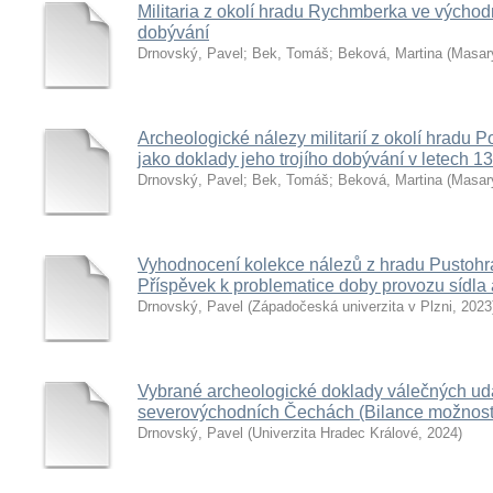
Militaria z okolí hradu Rychmberka ve výcho
dobývání
Drnovský, Pavel
;
Bek, Tomáš
;
Beková, Martina
(
Masary
Archeologické nálezy militarií z okolí hradu
jako doklady jeho trojího dobývání v letech 
Drnovský, Pavel
;
Bek, Tomáš
;
Beková, Martina
(
Masary
Vyhodnocení kolekce nálezů z hradu Pustohr
Příspěvek k problematice doby provozu sídla 
Drnovský, Pavel
(
Západočeská univerzita v Plzni
,
2023
Vybrané archeologické doklady válečných udá
severovýchodních Čechách (Bilance možností
Drnovský, Pavel
(
Univerzita Hradec Králové
,
2024
)