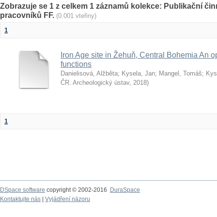
Zobrazuje se 1 z celkem 1 záznamů kolekce: Publikační č
pracovníků FF.
(0.001 vteřiny)
1
Iron Age site in Žehuň, Central Bohemia An op
functions
Danielisová, Alžběta
;
Kysela, Jan
;
Mangel, Tomáš
;
Kys
ČR. Archeologický ústav
,
2018
)
1
DSpace software
copyright © 2002-2016
DuraSpace
Kontaktujte nás
|
Vyjádření názoru