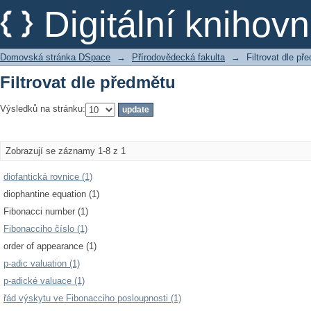
Filtrovat dle předmětu
Digitální kniho
Domovská stránka DSpace
→
Přírodovědecká fakulta
→
Filtrovat dle př
Filtrovat dle předmětu
Výsledků na stránku:
Zobrazují se záznamy 1-8 z 1
diofantická rovnice (1)
diophantine equation (1)
Fibonacci number (1)
Fibonacciho číslo (1)
order of appearance (1)
p-adic valuation (1)
p-adické valuace (1)
řád výskytu ve Fibonacciho posloupnosti (1)