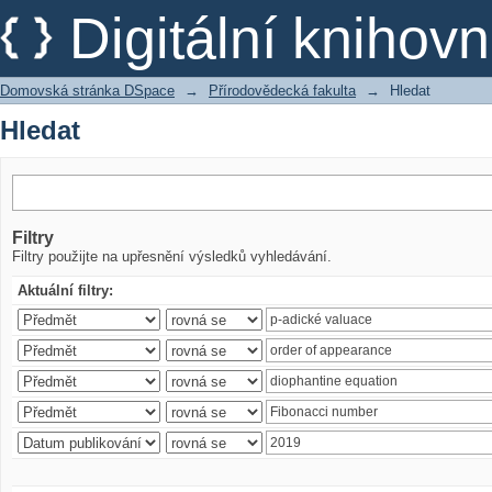
Hledat
Digitální kniho
Domovská stránka DSpace
→
Přírodovědecká fakulta
→
Hledat
Hledat
Filtry
Filtry použijte na upřesnění výsledků vyhledávání.
Aktuální filtry: