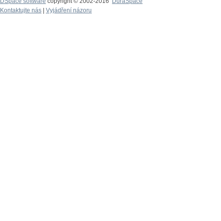
DSpace software
copyright © 2002-2016
DuraSpace
Kontaktujte nás
|
Vyjádření názoru