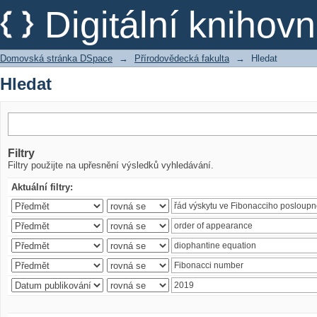
Hledat
Digitální kniho
Domovská stránka DSpace
→
Přírodovědecká fakulta
→
Hledat
Hledat
Filtry
Filtry použijte na upřesnění výsledků vyhledávání.
Aktuální filtry: