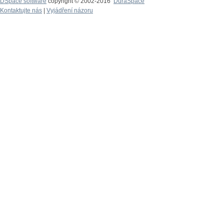
DSpace software
copyright © 2002-2016
DuraSpace
Kontaktujte nás
|
Vyjádření názoru