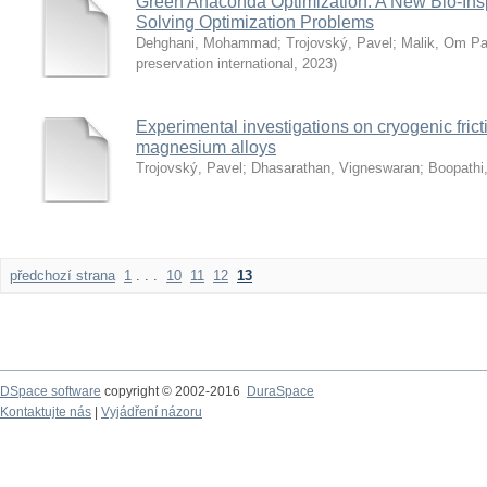
Green Anaconda Optimization: A New Bio-Inspi
Solving Optimization Problems
Dehghani, Mohammad
;
Trojovský, Pavel
;
Malik, Om P
preservation international
,
2023
)
Experimental investigations on cryogenic frict
magnesium alloys
Trojovský, Pavel
;
Dhasarathan, Vigneswaran
;
Boopathi
předchozí strana
1
. . .
10
11
12
13
DSpace software
copyright © 2002-2016
DuraSpace
Kontaktujte nás
|
Vyjádření názoru