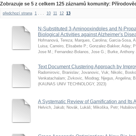
Zobrazuje se 5 z celkem 125 záznamů komunity: Přírodověd
předchozí strana
1
. . .
10
11
12
13
N-Substituted 3-Aminooxindoles and N-Proparg
Biological Activities against Alzheimer's Dise
Hofmanová, Tereza
;
Marques, Carolina
;
Garcia-Sosa, A
Luisa
;
Carreiro, Elisabete P.
;
Gonzalez-Bakker, Aday
;
P
Jose M.
;
Fernandez-Bolanos, Jose G.
;
Burke, Anthony 
Text Document Clustering Approach by Impro
Radomirovic, Branislav
;
Jovanovic, Vuk
;
Nikolic, Bosk
Venkatachalam
;
Zivkovic, Miodrag
;
Njegus, Angelina
;
B
(
KAUNAS UNIV TECHNOLOGY
,
2023
)
A Systematic Review of Gamification and Its
Helvich, Jakub
;
Novák, Lukáš
;
Mikoška, Petr
;
Hubálovs