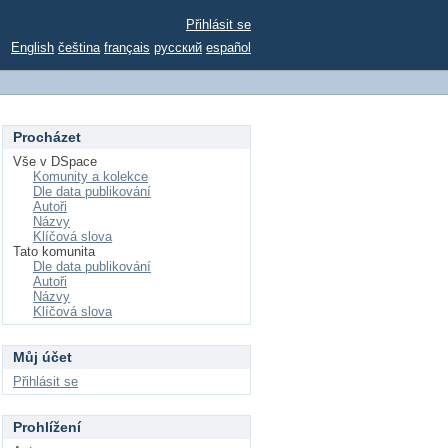
Přihlásit se
English
čeština
français
русский
español
Procházet
Vše v DSpace
Komunity a kolekce
Dle data publikování
Autoři
Názvy
Klíčová slova
Tato komunita
Dle data publikování
Autoři
Názvy
Klíčová slova
Můj účet
Přihlásit se
Prohlížení