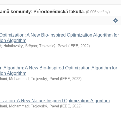
namů komunity: Přírodovědecká fakulta.
(0.006 vteřiny)
ptimization: A New Bio-Inspired Optimization Algorithm for
ion Algorithm
d
;
Hubálovský, Štěpán
;
Trojovský, Pavel
(
IEEE
,
2022
)
n Algorithm: A New Bio-Inspired Optimization Algorithm for
ion Algorithm
hani, Mohammad
;
Trojovský, Pavel
(
IEEE
,
2022
)
zation: A New Nature-Inspired Optimization Algorithm
hani, Mohammad
;
Trojovský, Pavel
(
IEEE
,
2022
)