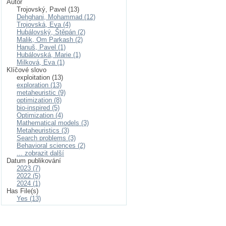
Autor
Trojovský, Pavel (13)
Dehghani, Mohammad (12)
Trojovská, Eva (4)
Hubálovský, Štěpán (2)
Malik, Om Parkash (2)
Hanuš, Pavel (1)
Hubálovská, Marie (1)
Milková, Eva (1)
Klíčové slovo
exploitation (13)
exploration (13)
metaheuristic (9)
optimization (8)
bio-inspired (5)
Optimization (4)
Mathematical models (3)
Metaheuristics (3)
Search problems (3)
Behavioral sciences (2)
... zobrazit další
Datum publikování
2023 (7)
2022 (5)
2024 (1)
Has File(s)
Yes (13)