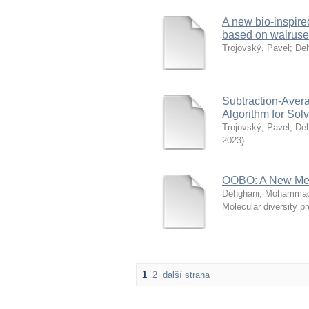
A new bio-inspire
based on walruse
Trojovský, Pavel
;
De
Subtraction-Aver
Algorithm for Sol
Trojovský, Pavel
;
De
2023
)
OOBO: A New Meta
Dehghani, Mohamma
Molecular diversity pr
1
2
další strana