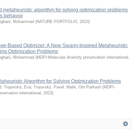
d metaheuristic algorithm for solving optimization problems
s behavior
hghani, Mohammad
(
NATURE PORTFOLIO
,
2023
)
age-Based Optimizer: A New Swarm-Inspired Metaheuristic
ving Optimization Problems
hghani, Mohammad
(
MDPI-Molecular diversity preservation international
,
heuristic Algorithm for Solving Optimization Problems
d
;
Trojovská, Eva
;
Trojovský, Pavel
;
Malik, Om Parkash
(
MDPI-
eservation international
,
2023
)