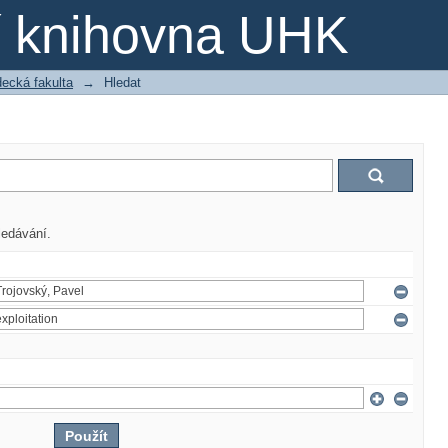
ní knihovna UHK
ecká fakulta
→
Hledat
ledávání.