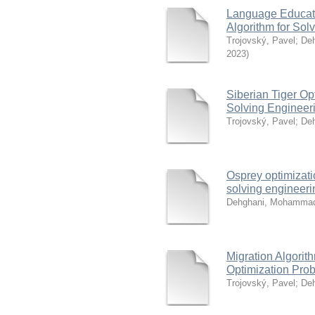
Language Educati
Algorithm for Sol
Trojovský, Pavel
;
De
2023
)
Siberian Tiger Op
Solving Engineer
Trojovský, Pavel
;
De
Osprey optimizati
solving engineeri
Dehghani, Mohamma
Migration Algori
Optimization Pro
Trojovský, Pavel
;
De