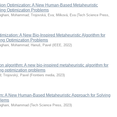
on Optimization: A New Human-Based Metaheuristic
ving Optimization Problems
hghani, Mohammad
;
Trojovská, Eva
;
Milková, Eva
(
Tech Science Press
,
timization: A New Bio-Inspired Metaheuristic Algorithm for
ing Optimization Problems
hghani, Mohammad
;
Hanuš, Pavel
(
IEEE
,
2022
)
on algorithm: A new bio-inspired metaheuristic algorithm for
ng optimization problems
d
;
Trojovský, Pavel
(
Frontiers media
,
2023
)
thm: A New Human-Based Metaheuristic Approach for Solving
blems
hghani, Mohammad
(
Tech Science Press
,
2023
)