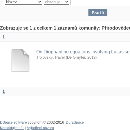
Zobrazuje se 1 z celkem 1 záznamů komunity: Přírodovědec
1
On Diophantine equations involving Lucas s
Trojovský, Pavel
(
De Gruyter
,
2019
)
1
DSpace software
copyright © 2002-2016
DuraSpace
Kontaktujte nás
|
Vyjádření názoru