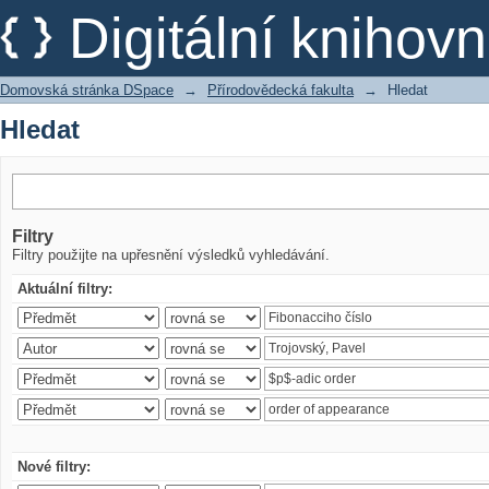
Hledat
Digitální kniho
Domovská stránka DSpace
→
Přírodovědecká fakulta
→
Hledat
Hledat
Filtry
Filtry použijte na upřesnění výsledků vyhledávání.
Aktuální filtry:
Nové filtry: