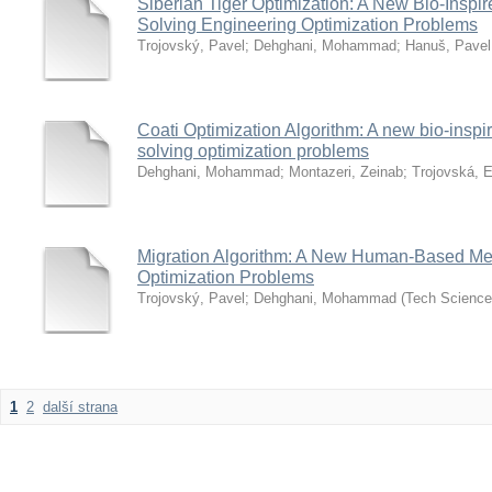
Siberian Tiger Optimization: A New Bio-Inspir
Solving Engineering Optimization Problems
Trojovský, Pavel
;
Dehghani, Mohammad
;
Hanuš, Pavel
Coati Optimization Algorithm: A new bio-inspir
solving optimization problems
Dehghani, Mohammad
;
Montazeri, Zeinab
;
Trojovská, 
Migration Algorithm: A New Human-Based Met
Optimization Problems
Trojovský, Pavel
;
Dehghani, Mohammad
(
Tech Science
1
2
další strana