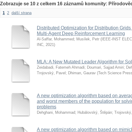
Zobrazuje se 10 z celkem 16 záznamů komunity: Přírodověd
1
2
další strana
Distributed Optimization for Distribution Gri
Multi-Agent Deep Reinforcement Learning
Al-Saffar, Mohammed
;
Musílek, Petr
(
IEEE-INST ELE
INC
,
2021
)
MLA: A New Mutated Leader Algorithm for Sol
Zeidabadi, Fatemeh Ahmadi
;
Doumari, Sajjad Amiri
;
De
Trojovský, Pavel
;
Dhiman, Gaurav
(
Tech Science Pres
A new optimization algorithm based on averag
and worst members of the population for solvi
problems
Dehghani, Mohammad
;
Hubálovský, Štěpán
;
Trojovský
A new optimization algorithm based on mimick