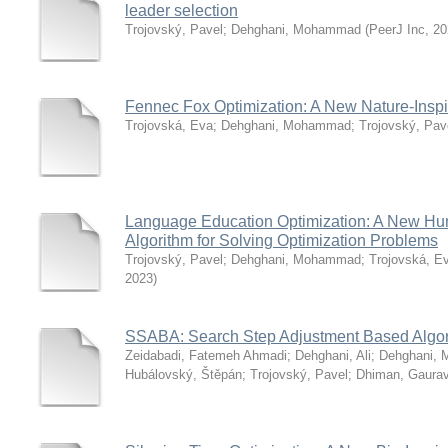
leader selection
Trojovský, Pavel
;
Dehghani, Mohammad
(
PeerJ Inc
,
20
Fennec Fox Optimization: A New Nature-Inspi
Trojovská, Eva
;
Dehghani, Mohammad
;
Trojovský, Pav
Language Education Optimization: A New Hu
Algorithm for Solving Optimization Problems
Trojovský, Pavel
;
Dehghani, Mohammad
;
Trojovská, E
2023
)
SSABA: Search Step Adjustment Based Algo
Zeidabadi, Fatemeh Ahmadi
;
Dehghani, Ali
;
Dehghani,
Hubálovský, Štěpán
;
Trojovský, Pavel
;
Dhiman, Gaura