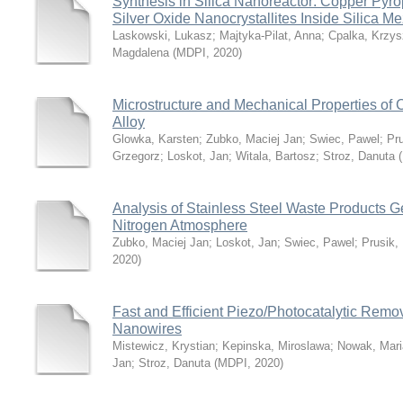
Synthesis in Silica Nanoreactor: Copper Py
Silver Oxide Nanocrystallites Inside Silica 
Laskowski, Lukasz
;
Majtyka-Pilat, Anna
;
Cpalka, Krzys
Magdalena
(
MDPI
,
2020
)
Microstructure and Mechanical Properties of
Alloy
Glowka, Karsten
;
Zubko, Maciej Jan
;
Swiec, Pawel
;
Pru
Grzegorz
;
Loskot, Jan
;
Witala, Bartosz
;
Stroz, Danuta
(
Analysis of Stainless Steel Waste Products G
Nitrogen Atmosphere
Zubko, Maciej Jan
;
Loskot, Jan
;
Swiec, Pawel
;
Prusik,
2020
)
Fast and Efficient Piezo/Photocatalytic Remo
Nanowires
Mistewicz, Krystian
;
Kepinska, Miroslawa
;
Nowak, Mari
Jan
;
Stroz, Danuta
(
MDPI
,
2020
)