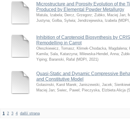
Microstructure and Porosity Evolution of the 
Produced by Elemental Powder Metallurgy
Matula, Izabela
;
Dercz, Grzegorz
;
Zubko, Maciej Jan
;
M
Justyna
;
Golba, Sylwia
;
Jendrzejewska, Izabela
(
MDPI
Inhibition of Carotenoid Biosynthesis by CRI
Remodelling in Carrot
Oleszkiewicz, Tomasz
;
Klimek-Chodacka, Magdalena
;
Kamila
;
Sala, Katarzyna
;
Milewska-Hendel, Anna
;
Zubk
Yiping
;
Baranski, Rafal
(
MDPI
,
2021
)
Quasi-Static and Dynamic Compressive Behav
and Constitutive Model
Golasinski, Karol Marek
;
Janiszewski, Jacek
;
Sienkiew
Maciej Jan
;
Swiec, Pawel
;
Pieczyska, Elzbieta Alicja
(
S
1
2
3
4
další strana