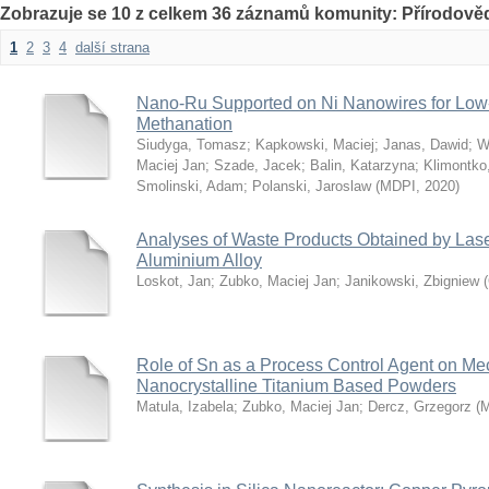
Zobrazuje se 10 z celkem 36 záznamů komunity: Přírodověd
1
2
3
4
další strana
Nano-Ru Supported on Ni Nanowires for Low
Methanation
Siudyga, Tomasz
;
Kapkowski, Maciej
;
Janas, Dawid
;
W
Maciej Jan
;
Szade, Jacek
;
Balin, Katarzyna
;
Klimontko
Smolinski, Adam
;
Polanski, Jaroslaw
(
MDPI
,
2020
)
Analyses of Waste Products Obtained by Lase
Aluminium Alloy
Loskot, Jan
;
Zubko, Maciej Jan
;
Janikowski, Zbigniew
(
Role of Sn as a Process Control Agent on Mec
Nanocrystalline Titanium Based Powders
Matula, Izabela
;
Zubko, Maciej Jan
;
Dercz, Grzegorz
(