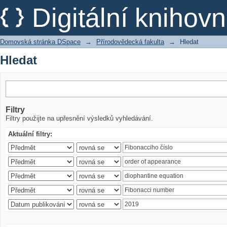
Hledat
Digitální kniho
Domovská stránka DSpace
→
Přírodovědecká fakulta
→
Hledat
Hledat
Filtry
Filtry použijte na upřesnění výsledků vyhledávání.
Aktuální filtry: