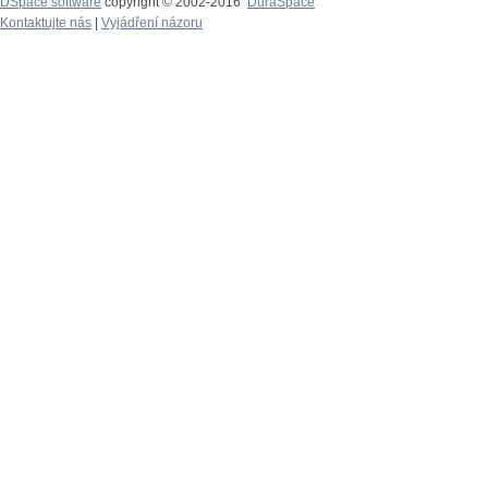
DSpace software
copyright © 2002-2016
DuraSpace
Kontaktujte nás
|
Vyjádření názoru