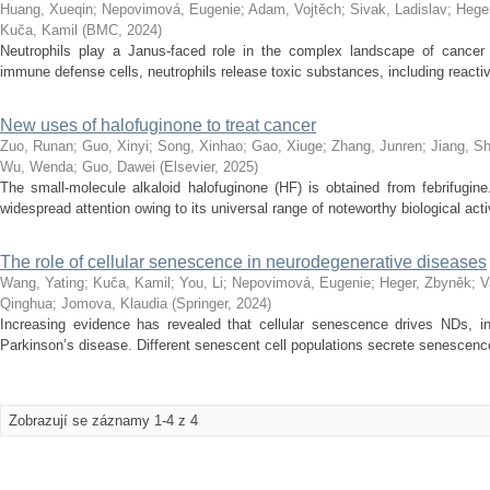
Huang, Xueqin
;
Nepovimová, Eugenie
;
Adam, Vojtěch
;
Sivak, Ladislav
;
Hege
Kuča, Kamil
(
BMC
,
2024
)
Neutrophils play a Janus-faced role in the complex landscape of cance
immune defense cells, neutrophils release toxic substances, including reacti
New uses of halofuginone to treat cancer
Zuo, Runan
;
Guo, Xinyi
;
Song, Xinhao
;
Gao, Xiuge
;
Zhang, Junren
;
Jiang, S
Wu, Wenda
;
Guo, Dawei
(
Elsevier
,
2025
)
The small-molecule alkaloid halofuginone (HF) is obtained from febrifugi
widespread attention owing to its universal range of noteworthy biological activ
The role of cellular senescence in neurodegenerative diseases
Wang, Yating
;
Kuča, Kamil
;
You, Li
;
Nepovimová, Eugenie
;
Heger, Zbyněk
;
V
Qinghua
;
Jomova, Klaudia
(
Springer
,
2024
)
Increasing evidence has revealed that cellular senescence drives NDs, i
Parkinson’s disease. Different senescent cell populations secrete senescenc
Zobrazují se záznamy 1-4 z 4