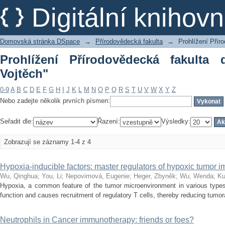
Prohlížení Přírodovědecká fakulta dle 
Digitální kniho
Domovská stránka DSpace
→
Přírodovědecká fakulta
→
Prohlížení Přír
Prohlížení Přírodovědecká fakulta
Vojtěch"
0-9
A
B
C
D
E
F
G
H
I
J
K
L
M
N
O
P
Q
R
S
T
U
V
W
X
Y
Z
Nebo zadejte několik prvních písmen:
Seřadit dle:
Řazení:
Výsledky:
Zobrazují se záznamy 1-4 z 4
Hypoxia‑inducible factors: master regulators of hypoxic tumor
Wu, Qinghua
;
You, Li
;
Nepovimová, Eugenie
;
Heger, Zbyněk
;
Wu, Wenda
;
Ku
Hypoxia, a common feature of the tumor microenvironment in various types
function and causes recruitment of regulatory T cells, thereby reducing tumor
Neutrophils in Cancer immunotherapy: friends or foes?