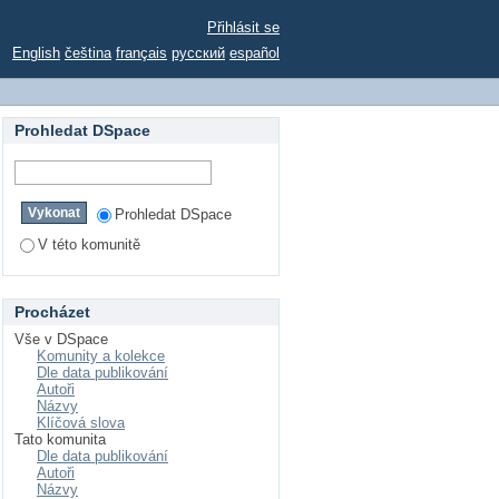
Přihlásit se
English
čeština
français
русский
español
Prohledat DSpace
Prohledat DSpace
V této komunitě
Procházet
Vše v DSpace
Komunity a kolekce
Dle data publikování
Autoři
Názvy
Klíčová slova
Tato komunita
Dle data publikování
Autoři
Názvy