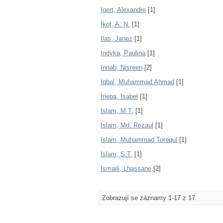
Igert, Alexandre
[1]
Ikot, A. N.
[1]
Ilas, Janez
[1]
Indyka, Paulina
[1]
Innab, Nisreen
[2]
Iqbal, Muhammad Ahmad
[1]
Iriepa, Isabel
[1]
Islam, M.T.
[1]
Islam, Md. Rezaul
[1]
Islam, Muhammad Torequl
[1]
Islam, S.T.
[1]
Ismaili, Lhassane
[2]
Zobrazují se záznamy 1-17 z 17