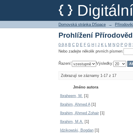
Prohlížení Přírodověd
Digitál
Domovská stránka DSpace
→
Přírodověd
Prohlížení Přírodověd
0-9
A
B
C
D
E
F
G
H
I
J
K
L
M
N
O
P
Q
R
Nebo zadejte několik prvních písmen:
Řazení:
Výsledky:
Zobrazují se záznamy 1-17 z 17
Jméno autora
Ibraheem, M.
[1]
Ibrahim, Ahmed A
[1]
Ibrahim, Ahmed Zohair
[1]
Ibrahim, M.A.
[1]
Idzikowski, Bogdan
[1]