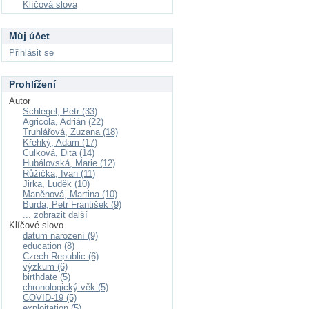
Klíčová slova
Můj účet
Přihlásit se
Prohlížení
Autor
Schlegel, Petr (33)
Agricola, Adrián (22)
Truhlářová, Zuzana (18)
Křehký, Adam (17)
Culková, Dita (14)
Hubálovská, Marie (12)
Růžička, Ivan (11)
Jirka, Luděk (10)
Maněnová, Martina (10)
Burda, Petr František (9)
... zobrazit další
Klíčové slovo
datum narození (9)
education (8)
Czech Republic (6)
výzkum (6)
birthdate (5)
chronologický věk (5)
COVID-19 (5)
exploitation (5)