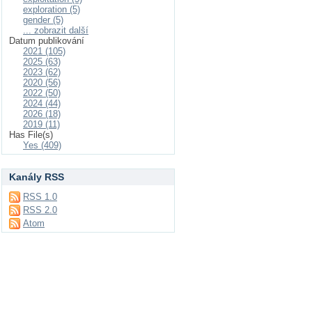
exploration (5)
gender (5)
... zobrazit další
Datum publikování
2021 (105)
2025 (63)
2023 (62)
2020 (56)
2022 (50)
2024 (44)
2026 (18)
2019 (11)
Has File(s)
Yes (409)
Kanály RSS
RSS 1.0
RSS 2.0
Atom