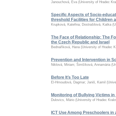
Janouchová, Eva
(
University of Hradec Kr
Specific Aspects of Socio-educat
threshold Facilities for Children
Krupková, Kateřina
;
Dostrašilová, Katka
(
U
The Face of Relationship: The F
the Czech Republic and Israel
Bednaříková, Hana
(
University of Hradec K
Prevention and Intervention in S
Niklová, Miriam
;
Šimšíková, Annamária
(
Un
Before It’s Too Late
El-Hmoudová, Dagmar
;
Janiš, Kamil
(
Unive
Monitoring of Bullying Victims i
Dulovics, Mário
(
University of Hradec Kral
ICT Use Among Preschoolers in 