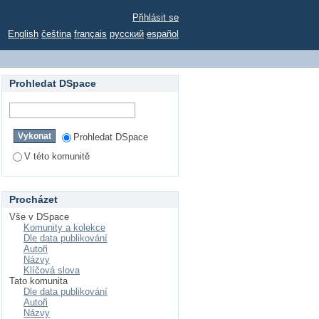
Přihlásit se
English
čeština
français
русский
español
Prohledat DSpace
Prohledat DSpace
V této komunitě
Procházet
Vše v DSpace
Komunity a kolekce
Dle data publikování
Autoři
Názvy
Klíčová slova
Tato komunita
Dle data publikování
Autoři
Názvy