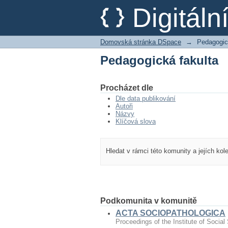
Pedagogická fakulta
Digitál
Domovská stránka DSpace
→
Pedagogic
Pedagogická fakulta
Procházet dle
Dle data publikování
Autoři
Názvy
Klíčová slova
Hledat v rámci této komunity a jejích kol
Podkomunita v komunitě
ACTA SOCIOPATHOLOGICA
Proceedings of the Institute of Social