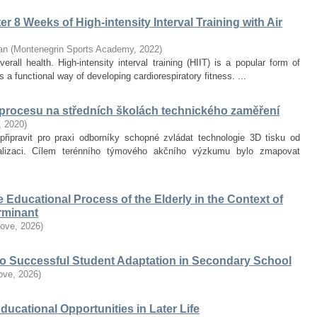
r 8 Weeks of High-intensity Interval Training with Air
an
(
Montenegrin Sports Academy
,
2022
)
erall health. High-intensity interval training (HIIT) is a popular form of
 a functional way of developing cardiorespiratory fitness. ...
 procesu na středních školách technického zaměření
,
2020
)
připravit pro praxi odborníky schopné zvládat technologie 3D tisku od
alizaci. Cílem terénního týmového akčního výzkumu bylo zmapovat
he Educational Process of the Elderly in the Context of
erminant
love
,
2026
)
 to Successful Student Adaptation in Secondary School
love
,
2026
)
Educational Opportunities in Later Life