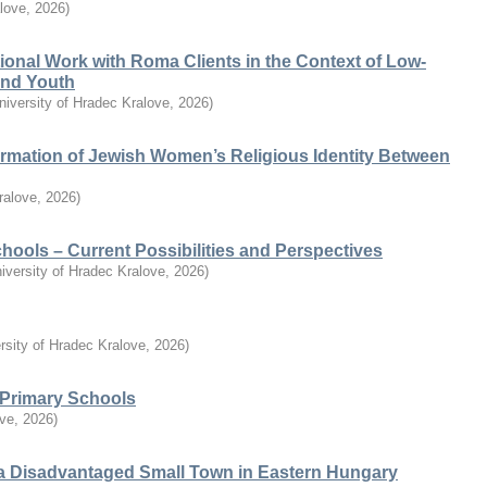
alove
,
2026
)
ional Work with Roma Clients in the Context of Low-
 and Youth
niversity of Hradec Kralove
,
2026
)
ormation of Jewish Women’s Religious Identity Between
ralove
,
2026
)
chools – Current Possibilities and Perspectives
iversity of Hradec Kralove
,
2026
)
rsity of Hradec Kralove
,
2026
)
n Primary Schools
ove
,
2026
)
a Disadvantaged Small Town in Eastern Hungary