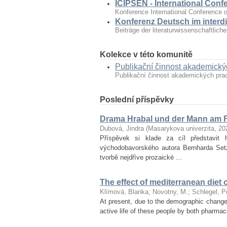
ICIPSEN - International Conf
Konference International Conference o
Konferenz Deutsch im interdi
Beiträge der literaturwissenschaftlic
Kolekce v této komunitě
Publikační činnost akademick
Publikační činnost akademických pr
Poslední příspěvky
Drama Hrabal und der Mann am F
Dubová, Jindra
(
Masarykova univerzita
,
20
Příspěvek si klade za cíl představ
východobavorského autora Bernharda Set
tvorbě nejdříve prozaické ...
The effect of mediterranean diet 
Klímová, Blanka
;
Novotny, M.
;
Schlegel, P
At present, due to the demographic changes 
active life of these people by both pharmac