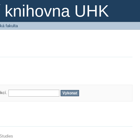
ní knihovna UHK
ká fakulta
ekcí.
 Studies