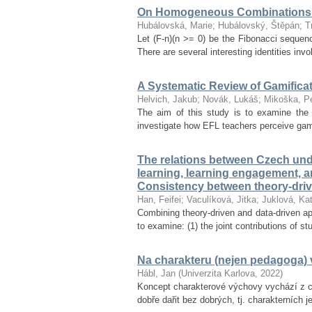
On Homogeneous Combinations 
Hubálovská, Marie
;
Hubálovský, Štěpán
;
T
Let (F-n)(n >= 0) be the Fibonacci seque
There are several interesting identities inv
A Systematic Review of Gamifica
Helvich, Jakub
;
Novák, Lukáš
;
Mikoška, Pe
The aim of this study is to examine the 
investigate how EFL teachers perceive gamif
The relations between Czech unde
learning, learning engagement, 
Consistency between theory-dri
Han, Feifei
;
Vaculíková, Jitka
;
Juklová, Kat
Combining theory-driven and data-driven ap
to examine: (1) the joint contributions of s
Na charakteru (nejen pedagoga) v
Hábl, Jan
(
Univerzita Karlova
,
2022
)
Koncept charakterové výchovy vychází z ce
dobře dařit bez dobrých, tj. charakterních 