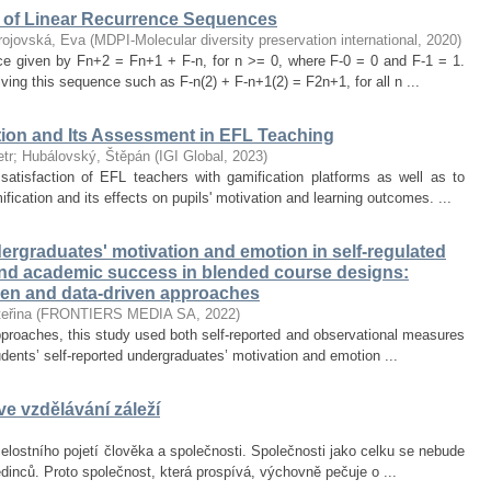
of Linear Recurrence Sequences
rojovská, Eva
(
MDPI-Molecular diversity preservation international
,
2020
)
nce given by Fn+2 = Fn+1 + F-n, for n >= 0, where F-0 = 0 and F-1 = 1.
olving this sequence such as F-n(2) + F-n+1(2) = F2n+1, for all n ...
tion and Its Assessment in EFL Teaching
tr
;
Hubálovský, Štěpán
(
IGI Global
,
2023
)
satisfaction of EFL teachers with gamification platforms as well as to
ication and its effects on pupils' motivation and learning outcomes. ...
rgraduates' motivation and emotion in self-regulated
and academic success in blended course designs:
ven and data-driven approaches
eřina
(
FRONTIERS MEDIA SA
,
2022
)
proaches, this study used both self-reported and observational measures
tudents’ self-reported undergraduates’ motivation and emotion ...
e vzdělávání záleží
lostního pojetí člověka a společnosti. Společnosti jako celku se nebude
jedinců. Proto společnost, která prospívá, výchovně pečuje o ...