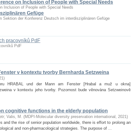
erence on Inclusion of People with Special Needs
n Inclusion of People with Special Needs
sziplinären Gefüge
hen Sektion der Konferenz Deutsch im interdisziplinären Gefüge
ých pracovníků PdF
acovníků PdF
enster v kontextu tvorby Bernharda Setzweina
21
)
it hru HRABAL und der Mann am Fenster [Hrabal a muž u okna]
zweina v kontextu jeho tvorby. Pozornost bude věnována Setzweinově
on cognitive functions in the elderly population
etr
;
Valis, M.
(
MDPI-Molecular diversity preservation international
,
2021
)
and the rise of senior population worldwide, there is effort to prolong an
ological and non‐pharmacological strategies. The purpose of ...