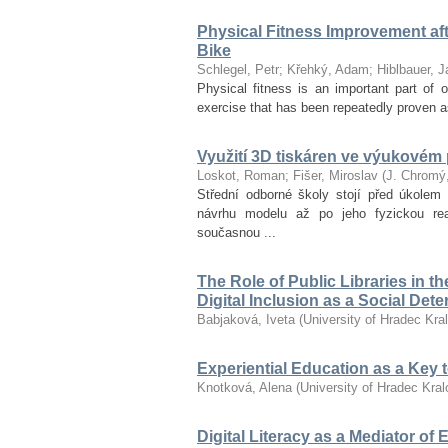
Physical Fitness Improvement afte
Bike
Schlegel, Petr
;
Křehký, Adam
;
Hiblbauer, J
Physical fitness is an important part of ov
exercise that has been repeatedly proven as
Využití 3D tiskáren ve výukovém
Loskot, Roman
;
Fišer, Miroslav
(
J. Chromý
Střední odborné školy stojí před úkolem 
návrhu modelu až po jeho fyzickou re
současnou ...
The Role of Public Libraries in t
Digital Inclusion as a Social Det
Babjaková, Iveta
(
University of Hradec Kra
Experiential Education as a Key
Knotková, Alena
(
University of Hradec Kra
Digital Literacy as a Mediator of 