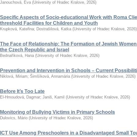
Janouchová, Eva
(
University of Hradec Kralove
,
2026
)
Specific Aspects of Socio-educational Work with Roma Clie
threshold Facilities for Children and Youth
Krupková, Kateřina
;
Dostrašilová, Katka
(
University of Hradec Kralove
,
2026
)
The Face of Relationship: The Formation of Jewish Women’
the Czech Republic and Israel
Bednaříková, Hana
(
University of Hradec Kralove
,
2026
)
Prevention and Intervention in Schools – Current Possibili
Niklová, Miriam
;
Šimšíková, Annamária
(
University of Hradec Kralove
,
2026
)
Before It’s Too Late
El-Hmoudová, Dagmar
;
Janiš, Kamil
(
University of Hradec Kralove
,
2026
)
Monitoring of Bullying Victims in Primary Schools
Dulovics, Mário
(
University of Hradec Kralove
,
2026
)
ICT Use Among Preschoolers in a Disadvantaged Small To