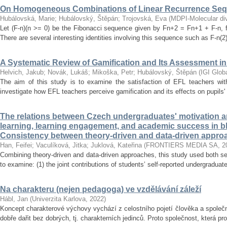
On Homogeneous Combinations of Linear Recurrence Se
Hubálovská, Marie
;
Hubálovský, Štěpán
;
Trojovská, Eva
(
MDPI-Molecular dive
Let (F-n)(n >= 0) be the Fibonacci sequence given by Fn+2 = Fn+1 + F-n, f
There are several interesting identities involving this sequence such as F-n(2)
A Systematic Review of Gamification and Its Assessment i
Helvich, Jakub
;
Novák, Lukáš
;
Mikoška, Petr
;
Hubálovský, Štěpán
(
IGI Glob
The aim of this study is to examine the satisfaction of EFL teachers with
investigate how EFL teachers perceive gamification and its effects on pupils'
The relations between Czech undergraduates' motivation an
learning, learning engagement, and academic success in b
Consistency between theory-driven and data-driven appro
Han, Feifei
;
Vaculíková, Jitka
;
Juklová, Kateřina
(
FRONTIERS MEDIA SA
,
2
Combining theory-driven and data-driven approaches, this study used both s
to examine: (1) the joint contributions of students’ self-reported undergraduat
Na charakteru (nejen pedagoga) ve vzdělávání záleží
Hábl, Jan
(
Univerzita Karlova
,
2022
)
Koncept charakterové výchovy vychází z celostního pojetí člověka a společn
dobře dařit bez dobrých, tj. charakterních jedinců. Proto společnost, která pr