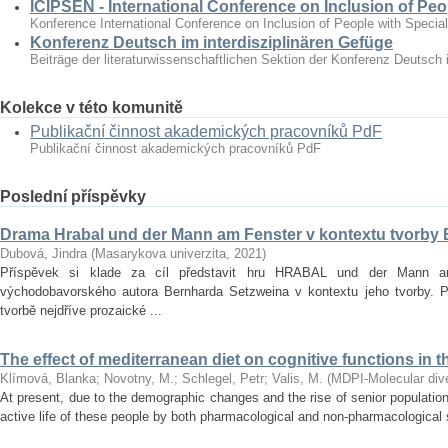
ICIPSEN - International Conference on Inclusion of Peo
Konference International Conference on Inclusion of People with Specia
Konferenz Deutsch im interdisziplinären Gefüge
Beiträge der literaturwissenschaftlichen Sektion der Konferenz Deutsch 
Kolekce v této komunitě
Publikační činnost akademických pracovníků PdF
Publikační činnost akademických pracovníků PdF
Poslední příspěvky
Drama Hrabal und der Mann am Fenster v kontextu tvorby
Dubová, Jindra
(
Masarykova univerzita
,
2021
)
Příspěvek si klade za cíl představit hru HRABAL und der Mann 
východobavorského autora Bernharda Setzweina v kontextu jeho tvorby. 
tvorbě nejdříve prozaické ...
The effect of mediterranean diet on cognitive functions in t
Klímová, Blanka
;
Novotny, M.
;
Schlegel, Petr
;
Valis, M.
(
MDPI-Molecular diver
At present, due to the demographic changes and the rise of senior population 
active life of these people by both pharmacological and non‐pharmacological s