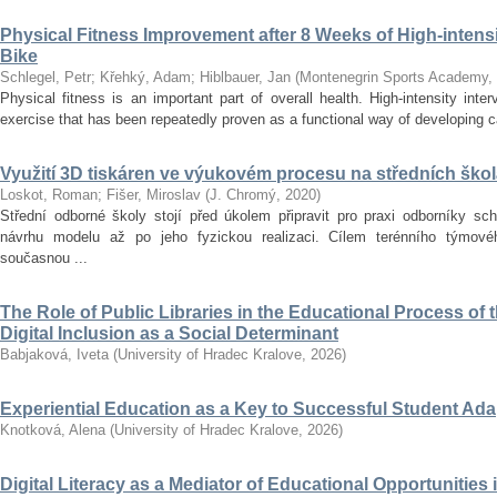
Physical Fitness Improvement after 8 Weeks of High-intensit
Bike
Schlegel, Petr
;
Křehký, Adam
;
Hiblbauer, Jan
(
Montenegrin Sports Academy
,
Physical fitness is an important part of overall health. High-intensity inter
exercise that has been repeatedly proven as a functional way of developing car
Využití 3D tiskáren ve výukovém procesu na středních ško
Loskot, Roman
;
Fišer, Miroslav
(
J. Chromý
,
2020
)
Střední odborné školy stojí před úkolem připravit pro praxi odborníky sc
návrhu modelu až po jeho fyzickou realizaci. Cílem terénního týmo
současnou ...
The Role of Public Libraries in the Educational Process of t
Digital Inclusion as a Social Determinant
Babjaková, Iveta
(
University of Hradec Kralove
,
2026
)
Experiential Education as a Key to Successful Student Ad
Knotková, Alena
(
University of Hradec Kralove
,
2026
)
Digital Literacy as a Mediator of Educational Opportunities i