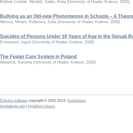
Bolláné Czipták, Nikolett
;
Galán, Anita
(
University of Hradec Kralove
,
2026
)
Bullying as an Old-new Phenomenon in Schools – A Theoret
Niklová, Miriam
;
Kollárová, Soňa
(
University of Hradec Kralove
,
2026
)
Suicides of Persons Under 19 Years of Age in the Slovak R
Emmerová, Ingrid
(
University of Hradec Kralove
,
2026
)
The Foster Care System in Poland
Walancik, Karolina
(
University of Hradec Kralove
,
2026
)
DSpace software
copyright © 2002-2016
DuraSpace
Kontaktujte nás
|
Vyjádření názoru