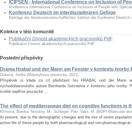
ICIPSEN - International Conference on Inclusion of Peo
Konference International Conference on Inclusion of People with Specia
Konferenz Deutsch im interdisziplinären Gefüge
Beiträge der literaturwissenschaftlichen Sektion der Konferenz Deutsch 
Kolekce v této komunitě
Publikační činnost akademických pracovníků PdF
Publikační činnost akademických pracovníků PdF
Poslední příspěvky
Drama Hrabal und der Mann am Fenster v kontextu tvorby
Dubová, Jindra
(
Masarykova univerzita
,
2021
)
Příspěvek si klade za cíl představit hru HRABAL und der Mann 
východobavorského autora Bernharda Setzweina v kontextu jeho tvorby. 
tvorbě nejdříve prozaické ...
The effect of mediterranean diet on cognitive functions in t
Klímová, Blanka
;
Novotny, M.
;
Schlegel, Petr
;
Valis, M.
(
MDPI-Molecular diver
At present, due to the demographic changes and the rise of senior population 
active life of these people by both pharmacological and non‐pharmacological s