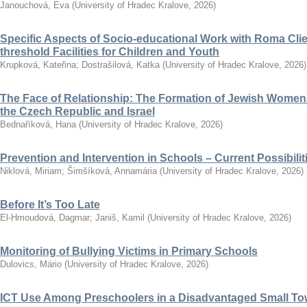
Janouchová, Eva
(
University of Hradec Kralove
,
2026
)
Specific Aspects of Socio-educational Work with Roma Clie
threshold Facilities for Children and Youth
Krupková, Kateřina
;
Dostrašilová, Katka
(
University of Hradec Kralove
,
2026
)
The Face of Relationship: The Formation of Jewish Women’
the Czech Republic and Israel
Bednaříková, Hana
(
University of Hradec Kralove
,
2026
)
Prevention and Intervention in Schools – Current Possibili
Niklová, Miriam
;
Šimšíková, Annamária
(
University of Hradec Kralove
,
2026
)
Before It’s Too Late
El-Hmoudová, Dagmar
;
Janiš, Kamil
(
University of Hradec Kralove
,
2026
)
Monitoring of Bullying Victims in Primary Schools
Dulovics, Mário
(
University of Hradec Kralove
,
2026
)
ICT Use Among Preschoolers in a Disadvantaged Small To