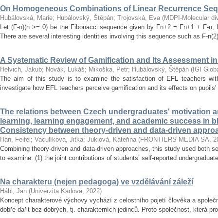
On Homogeneous Combinations of Linear Recurrence Se
Hubálovská, Marie
;
Hubálovský, Štěpán
;
Trojovská, Eva
(
MDPI-Molecular dive
Let (F-n)(n >= 0) be the Fibonacci sequence given by Fn+2 = Fn+1 + F-n, f
There are several interesting identities involving this sequence such as F-n(2)
A Systematic Review of Gamification and Its Assessment i
Helvich, Jakub
;
Novák, Lukáš
;
Mikoška, Petr
;
Hubálovský, Štěpán
(
IGI Glob
The aim of this study is to examine the satisfaction of EFL teachers with
investigate how EFL teachers perceive gamification and its effects on pupils'
The relations between Czech undergraduates' motivation an
learning, learning engagement, and academic success in b
Consistency between theory-driven and data-driven appro
Han, Feifei
;
Vaculíková, Jitka
;
Juklová, Kateřina
(
FRONTIERS MEDIA SA
,
2
Combining theory-driven and data-driven approaches, this study used both s
to examine: (1) the joint contributions of students’ self-reported undergraduat
Na charakteru (nejen pedagoga) ve vzdělávání záleží
Hábl, Jan
(
Univerzita Karlova
,
2022
)
Koncept charakterové výchovy vychází z celostního pojetí člověka a společn
dobře dařit bez dobrých, tj. charakterních jedinců. Proto společnost, která pr