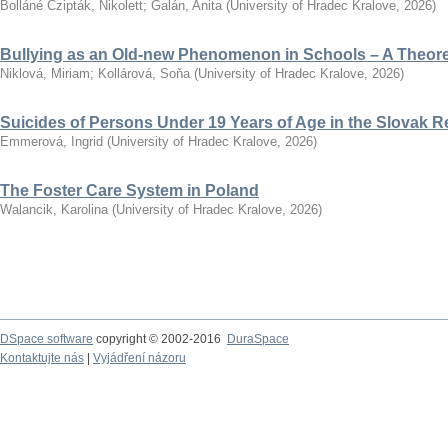
Bolláné Czipták, Nikolett
;
Galán, Anita
(
University of Hradec Kralove
,
2026
)
Bullying as an Old-new Phenomenon in Schools – A Theoret
Niklová, Miriam
;
Kollárová, Soňa
(
University of Hradec Kralove
,
2026
)
Suicides of Persons Under 19 Years of Age in the Slovak R
Emmerová, Ingrid
(
University of Hradec Kralove
,
2026
)
The Foster Care System in Poland
Walancik, Karolina
(
University of Hradec Kralove
,
2026
)
DSpace software
copyright © 2002-2016
DuraSpace
Kontaktujte nás
|
Vyjádření názoru