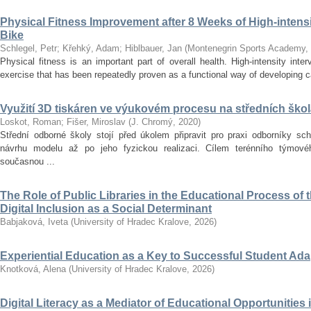
Physical Fitness Improvement after 8 Weeks of High-intensit
Bike
Schlegel, Petr
;
Křehký, Adam
;
Hiblbauer, Jan
(
Montenegrin Sports Academy
,
Physical fitness is an important part of overall health. High-intensity inter
exercise that has been repeatedly proven as a functional way of developing car
Využití 3D tiskáren ve výukovém procesu na středních ško
Loskot, Roman
;
Fišer, Miroslav
(
J. Chromý
,
2020
)
Střední odborné školy stojí před úkolem připravit pro praxi odborníky sc
návrhu modelu až po jeho fyzickou realizaci. Cílem terénního týmo
současnou ...
The Role of Public Libraries in the Educational Process of t
Digital Inclusion as a Social Determinant
Babjaková, Iveta
(
University of Hradec Kralove
,
2026
)
Experiential Education as a Key to Successful Student Ad
Knotková, Alena
(
University of Hradec Kralove
,
2026
)
Digital Literacy as a Mediator of Educational Opportunities i