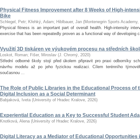
Physical Fitness Improvement after 8 Weeks of High-intensit
Bike
Schlegel, Petr
;
Křehký, Adam
;
Hiblbauer, Jan
(
Montenegrin Sports Academy
,
Physical fitness is an important part of overall health. High-intensity inter
exercise that has been repeatedly proven as a functional way of developing car
Využití 3D tiskáren ve výukovém procesu na středních ško
Loskot, Roman
;
Fišer, Miroslav
(
J. Chromý
,
2020
)
Střední odborné školy stojí před úkolem připravit pro praxi odborníky sc
návrhu modelu až po jeho fyzickou realizaci. Cílem terénního týmo
současnou ...
The Role of Public Libraries in the Educational Process of t
Digital Inclusion as a Social Determinant
Babjaková, Iveta
(
University of Hradec Kralove
,
2026
)
Experiential Education as a Key to Successful Student Ad
Knotková, Alena
(
University of Hradec Kralove
,
2026
)
Digital Literacy as a Mediator of Educational Opportunities i