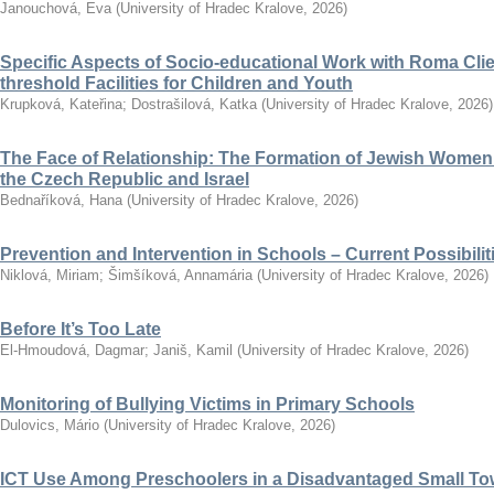
Janouchová, Eva
(
University of Hradec Kralove
,
2026
)
Specific Aspects of Socio-educational Work with Roma Clie
threshold Facilities for Children and Youth
Krupková, Kateřina
;
Dostrašilová, Katka
(
University of Hradec Kralove
,
2026
)
The Face of Relationship: The Formation of Jewish Women’
the Czech Republic and Israel
Bednaříková, Hana
(
University of Hradec Kralove
,
2026
)
Prevention and Intervention in Schools – Current Possibili
Niklová, Miriam
;
Šimšíková, Annamária
(
University of Hradec Kralove
,
2026
)
Before It’s Too Late
El-Hmoudová, Dagmar
;
Janiš, Kamil
(
University of Hradec Kralove
,
2026
)
Monitoring of Bullying Victims in Primary Schools
Dulovics, Mário
(
University of Hradec Kralove
,
2026
)
ICT Use Among Preschoolers in a Disadvantaged Small To