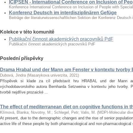
ICIPSEN - International Conference on Inclusion of Peo
Konference International Conference on Inclusion of People with Specia
Konferenz Deutsch im interdisziplinären Gefüge
Beiträge der literaturwissenschaftlichen Sektion der Konferenz Deutsch 
Kolekce v této komunitě
Publikační činnost akademických pracovníků PdF
Publikační činnost akademických pracovníků PdF
Poslední příspěvky
Drama Hrabal und der Mann am Fenster v kontextu tvorby
Dubová, Jindra
(
Masarykova univerzita
,
2021
)
Příspěvek si klade za cíl představit hru HRABAL und der Mann 
východobavorského autora Bernharda Setzweina v kontextu jeho tvorby. 
tvorbě nejdříve prozaické ...
The effect of mediterranean diet on cognitive functions in t
Klímová, Blanka
;
Novotny, M.
;
Schlegel, Petr
;
Valis, M.
(
MDPI-Molecular diver
At present, due to the demographic changes and the rise of senior population 
active life of these people by both pharmacological and non‐pharmacological s