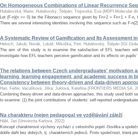
On Homogeneous Combinations of Linear Recurrence Se
Hubálovská, Marie
;
Hubálovský, Štěpán
;
Trojovská, Eva
(
MDPI-Molecular dive
Let (F-n)(n >= 0) be the Fibonacci sequence given by Fn+2 = Fn+1 + F-n, f
There are several interesting identities involving this sequence such as F-n(2)
A Systematic Review of Gamification and Its Assessment i
Helvich, Jakub
;
Novák, Lukáš
;
Mikoška, Petr
;
Hubálovský, Štěpán
(
IGI Glob
The aim of this study is to examine the satisfaction of EFL teachers with
investigate how EFL teachers perceive gamification and its effects on pupils'
The relations between Czech undergraduates' motivation an
learning, learning engagement, and academic success in b
Consistency between theory-driven and data-driven appro
Han, Feifei
;
Vaculíková, Jitka
;
Juklová, Kateřina
(
FRONTIERS MEDIA SA
,
2
Combining theory-driven and data-driven approaches, this study used both s
to examine: (1) the joint contributions of students’ self-reported undergraduat
Na charakteru (nejen pedagoga) ve vzdělávání záleží
Hábl, Jan
(
Univerzita Karlova
,
2022
)
Koncept charakterové výchovy vychází z celostního pojetí člověka a společn
dobře dařit bez dobrých, tj. charakterních jedinců. Proto společnost, která pr