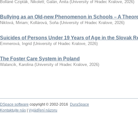
Bolláné Czipták, Nikolett
;
Galán, Anita
(
University of Hradec Kralove
,
2026
)
Bullying as an Old-new Phenomenon in Schools – A Theoret
Niklová, Miriam
;
Kollárová, Soňa
(
University of Hradec Kralove
,
2026
)
Suicides of Persons Under 19 Years of Age in the Slovak R
Emmerová, Ingrid
(
University of Hradec Kralove
,
2026
)
The Foster Care System in Poland
Walancik, Karolina
(
University of Hradec Kralove
,
2026
)
DSpace software
copyright © 2002-2016
DuraSpace
Kontaktujte nás
|
Vyjádření názoru