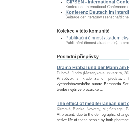
ICIPSEN - International Conf
Konference International Conference o
Konferenz Deutsch im interdi
Beiträge der literaturwissenschaftlic
Kolekce v této komunitě
Publikační činnost akademick
Publikační činnost akademických pr
Poslední příspěvky
Drama Hrabal und der Mann am F
Dubová, Jindra
(
Masarykova univerzita
,
20
Příspěvek si klade za cíl představ
východobavorského autora Bernharda Set
tvorbě nejdříve prozaické ...
The effect of mediterranean diet 
Klímová, Blanka
;
Novotny, M.
;
Schlegel, P
At present, due to the demographic changes 
active life of these people by both pharmac