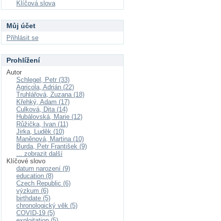
Klíčová slova
Můj účet
Přihlásit se
Prohlížení
Autor
Schlegel, Petr (33)
Agricola, Adrián (22)
Truhlářová, Zuzana (18)
Křehký, Adam (17)
Culková, Dita (14)
Hubálovská, Marie (12)
Růžička, Ivan (11)
Jirka, Luděk (10)
Maněnová, Martina (10)
Burda, Petr František (9)
... zobrazit další
Klíčové slovo
datum narození (9)
education (8)
Czech Republic (6)
výzkum (6)
birthdate (5)
chronologický věk (5)
COVID-19 (5)
exploitation (5)