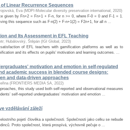
of Linear Recurrence Sequences
rojovská, Eva
(
MDPI-Molecular diversity preservation international
,
2020
)
nce given by Fn+2 = Fn+1 + F-n, for n >= 0, where F-0 = 0 and F-1 = 1.
olving this sequence such as F-n(2) + F-n+1(2) = F2n+1, for all n ...
tion and Its Assessment in EFL Teaching
tr
;
Hubálovský, Štěpán
(
IGI Global
,
2023
)
satisfaction of EFL teachers with gamification platforms as well as to
ication and its effects on pupils' motivation and learning outcomes. ...
rgraduates' motivation and emotion in self-regulated
and academic success in blended course designs:
ven and data-driven approaches
eřina
(
FRONTIERS MEDIA SA
,
2022
)
proaches, this study used both self-reported and observational measures
tudents’ self-reported undergraduates’ motivation and emotion ...
e vzdělávání záleží
lostního pojetí člověka a společnosti. Společnosti jako celku se nebude
jedinců. Proto společnost, která prospívá, výchovně pečuje o ...