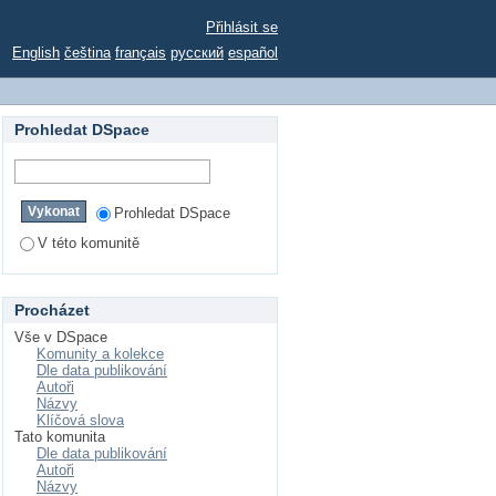
Přihlásit se
English
čeština
français
русский
español
Prohledat DSpace
Prohledat DSpace
V této komunitě
Procházet
Vše v DSpace
Komunity a kolekce
Dle data publikování
Autoři
Názvy
Klíčová slova
Tato komunita
Dle data publikování
Autoři
Názvy