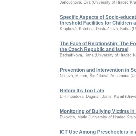
Janouchová, Eva
(
University of Hradec Kr
Specific Aspects of Socio-educat
threshold Facilities for Children
Krupková, Kateřina
;
Dostrašilová, Katka
(
U
The Face of Relationship: The F
the Czech Republic and Israel
Bednaříková, Hana
(
University of Hradec K
Prevention and Intervention in S
Niklová, Miriam
;
Šimšíková, Annamária
(
Un
Before It’s Too Late
El-Hmoudová, Dagmar
;
Janiš, Kamil
(
Unive
Monitoring of Bullying Victims i
Dulovics, Mário
(
University of Hradec Kral
ICT Use Among Preschoolers in 