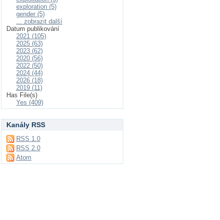
exploration (5)
gender (5)
... zobrazit další
Datum publikování
2021 (105)
2025 (63)
2023 (62)
2020 (56)
2022 (50)
2024 (44)
2026 (18)
2019 (11)
Has File(s)
Yes (409)
Kanály RSS
RSS 1.0
RSS 2.0
Atom