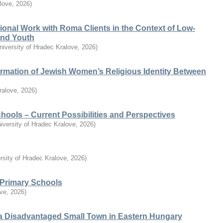
alove
,
2026
)
ional Work with Roma Clients in the Context of Low-
 and Youth
niversity of Hradec Kralove
,
2026
)
ormation of Jewish Women’s Religious Identity Between
ralove
,
2026
)
chools – Current Possibilities and Perspectives
iversity of Hradec Kralove
,
2026
)
rsity of Hradec Kralove
,
2026
)
n Primary Schools
ove
,
2026
)
a Disadvantaged Small Town in Eastern Hungary