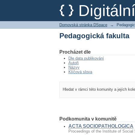
Pedagogická fakulta
Digitál
Domovská stránka DSpace
→
Pedagogic
Pedagogická fakulta
Procházet dle
Dle data publikování
Autoři
Názvy
Klíčová slova
Hledat v rámci této komunity a jejích kol
Podkomunita v komunitě
ACTA SOCIOPATHOLOGICA
Proceedings of the Institute of Social