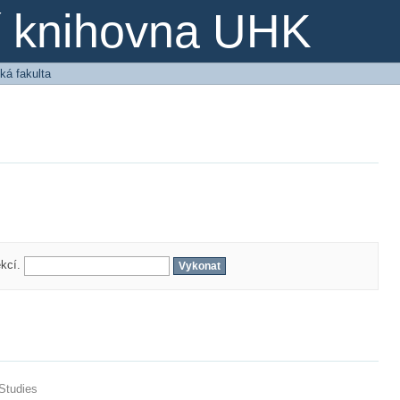
ní knihovna UHK
ká fakulta
ekcí.
 Studies