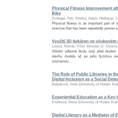
Physical Fitness Improvement afte
Bike
Schlegel, Petr
;
Křehký, Adam
;
Hiblbauer, J
Physical fitness is an important part of ov
exercise that has been repeatedly proven as
Využití 3D tiskáren ve výukovém
Loskot, Roman
;
Fišer, Miroslav
(
J. Chromý
Střední odborné školy stojí před úkolem 
návrhu modelu až po jeho fyzickou re
současnou ...
The Role of Public Libraries in t
Digital Inclusion as a Social Det
Babjaková, Iveta
(
University of Hradec Kra
Experiential Education as a Key
Knotková, Alena
(
University of Hradec Kra
Digital Literacy as a Mediator of 