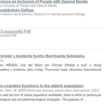
erence on Inclusion of People with Special Needs
n Inclusion of People with Special Needs
sziplinären Gefüge
hen Sektion der Konferenz Deutsch im interdisziplinären Gefüge
ých pracovníků PdF
acovníků PdF
enster v kontextu tvorby Bernharda Setzweina
21
)
it hru HRABAL und der Mann am Fenster [Hrabal a muž u okna]
zweina v kontextu jeho tvorby. Pozornost bude věnována Setzweinově
on cognitive functions in the elderly population
etr
;
Valis, M.
(
MDPI-Molecular diversity preservation international
,
2021
)
and the rise of senior population worldwide, there is effort to prolong an
ological and non‐pharmacological strategies. The purpose of ...