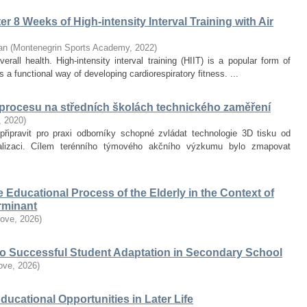
r 8 Weeks of High-intensity Interval Training with Air
an
(
Montenegrin Sports Academy
,
2022
)
erall health. High-intensity interval training (HIIT) is a popular form of
 a functional way of developing cardiorespiratory fitness. ...
 procesu na středních školách technického zaměření
,
2020
)
připravit pro praxi odborníky schopné zvládat technologie 3D tisku od
alizaci. Cílem terénního týmového akčního výzkumu bylo zmapovat
he Educational Process of the Elderly in the Context of
erminant
love
,
2026
)
 to Successful Student Adaptation in Secondary School
love
,
2026
)
Educational Opportunities in Later Life