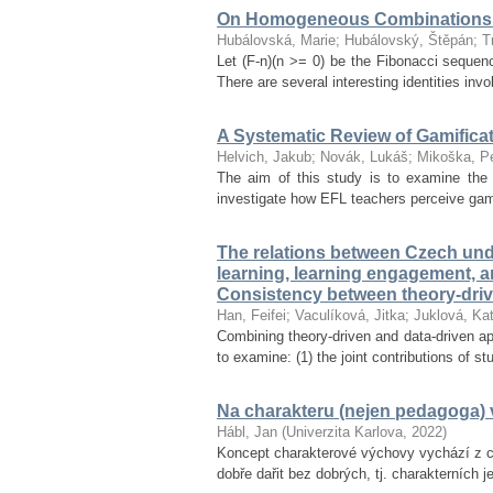
On Homogeneous Combinations 
Hubálovská, Marie
;
Hubálovský, Štěpán
;
T
Let (F-n)(n >= 0) be the Fibonacci seque
There are several interesting identities inv
A Systematic Review of Gamifica
Helvich, Jakub
;
Novák, Lukáš
;
Mikoška, Pe
The aim of this study is to examine the 
investigate how EFL teachers perceive gamif
The relations between Czech unde
learning, learning engagement, 
Consistency between theory-dri
Han, Feifei
;
Vaculíková, Jitka
;
Juklová, Kat
Combining theory-driven and data-driven ap
to examine: (1) the joint contributions of s
Na charakteru (nejen pedagoga) v
Hábl, Jan
(
Univerzita Karlova
,
2022
)
Koncept charakterové výchovy vychází z ce
dobře dařit bez dobrých, tj. charakterních 