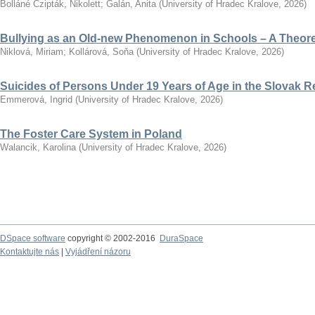
Bolláné Czipták, Nikolett
;
Galán, Anita
(
University of Hradec Kralove
,
2026
)
Bullying as an Old-new Phenomenon in Schools – A Theoret
Niklová, Miriam
;
Kollárová, Soňa
(
University of Hradec Kralove
,
2026
)
Suicides of Persons Under 19 Years of Age in the Slovak R
Emmerová, Ingrid
(
University of Hradec Kralove
,
2026
)
The Foster Care System in Poland
Walancik, Karolina
(
University of Hradec Kralove
,
2026
)
DSpace software
copyright © 2002-2016
DuraSpace
Kontaktujte nás
|
Vyjádření názoru