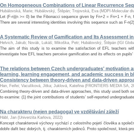
On Homogeneous Combinations of Linear Recurrence Se
Hubálovská, Marie
;
Hubálovský, Štěpán
;
Trojovská, Eva
(
MDPI-Molecular dive
Let (F-n)(n >= 0) be the Fibonacci sequence given by Fn+2 = Fn+1 + F-n, f
There are several interesting identities involving this sequence such as F-n(2)
A Systematic Review of Gamification and Its Assessment i
Helvich, Jakub
;
Novák, Lukáš
;
Mikoška, Petr
;
Hubálovský, Štěpán
(
IGI Glob
The aim of this study is to examine the satisfaction of EFL teachers with
investigate how EFL teachers perceive gamification and its effects on pupils'
The relations between Czech undergraduates' motivation an
learning, learning engagement, and academic success in b
Consistency between theory-driven and data-driven appro
Han, Feifei
;
Vaculíková, Jitka
;
Juklová, Kateřina
(
FRONTIERS MEDIA SA
,
2
Combining theory-driven and data-driven approaches, this study used both s
to examine: (1) the joint contributions of students’ self-reported undergraduat
Na charakteru (nejen pedagoga) ve vzdělávání záleží
Hábl, Jan
(
Univerzita Karlova
,
2022
)
Koncept charakterové výchovy vychází z celostního pojetí člověka a společn
dobře dařit bez dobrých, tj. charakterních jedinců. Proto společnost, která pr