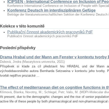
ICIPSEN - International Conference on Inclusion of Peo
Konference International Conference on Inclusion of People with Specia
Konferenz Deutsch im interdisziplinären Gefüge
Beiträge der literaturwissenschaftlichen Sektion der Konferenz Deutsch 
Kolekce v této komunitě
Publikační činnost akademických pracovníků PdF
Publikační činnost akademických pracovníků PdF
Poslední příspěvky
Drama Hrabal und der Mann am Fenster v kontextu tvorby
Dubová, Jindra
(
Masarykova univerzita
,
2021
)
Příspěvek si klade za cíl představit hru HRABAL und der Mann 
východobavorského autora Bernharda Setzweina v kontextu jeho tvorby. 
tvorbě nejdříve prozaické ...
The effect of mediterranean diet on cognitive functions in t
Klímová, Blanka
;
Novotny, M.
;
Schlegel, Petr
;
Valis, M.
(
MDPI-Molecular diver
At present, due to the demographic changes and the rise of senior population 
active life of these people by both pharmacological and non‐pharmacological s