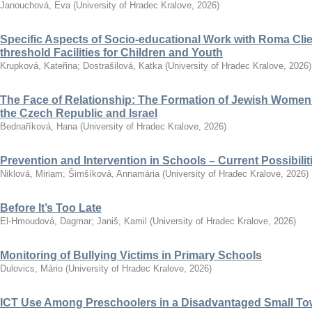
Janouchová, Eva
(
University of Hradec Kralove
,
2026
)
Specific Aspects of Socio-educational Work with Roma Clie
threshold Facilities for Children and Youth
Krupková, Kateřina
;
Dostrašilová, Katka
(
University of Hradec Kralove
,
2026
)
The Face of Relationship: The Formation of Jewish Women’
the Czech Republic and Israel
Bednaříková, Hana
(
University of Hradec Kralove
,
2026
)
Prevention and Intervention in Schools – Current Possibili
Niklová, Miriam
;
Šimšíková, Annamária
(
University of Hradec Kralove
,
2026
)
Before It’s Too Late
El-Hmoudová, Dagmar
;
Janiš, Kamil
(
University of Hradec Kralove
,
2026
)
Monitoring of Bullying Victims in Primary Schools
Dulovics, Mário
(
University of Hradec Kralove
,
2026
)
ICT Use Among Preschoolers in a Disadvantaged Small To