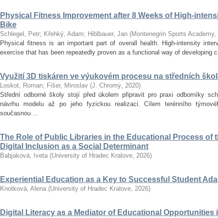
Physical Fitness Improvement after 8 Weeks of High-intensit
Bike
Schlegel, Petr
;
Křehký, Adam
;
Hiblbauer, Jan
(
Montenegrin Sports Academy
,
Physical fitness is an important part of overall health. High-intensity inter
exercise that has been repeatedly proven as a functional way of developing car
Využití 3D tiskáren ve výukovém procesu na středních ško
Loskot, Roman
;
Fišer, Miroslav
(
J. Chromý
,
2020
)
Střední odborné školy stojí před úkolem připravit pro praxi odborníky sc
návrhu modelu až po jeho fyzickou realizaci. Cílem terénního týmo
současnou ...
The Role of Public Libraries in the Educational Process of t
Digital Inclusion as a Social Determinant
Babjaková, Iveta
(
University of Hradec Kralove
,
2026
)
Experiential Education as a Key to Successful Student Ad
Knotková, Alena
(
University of Hradec Kralove
,
2026
)
Digital Literacy as a Mediator of Educational Opportunities i