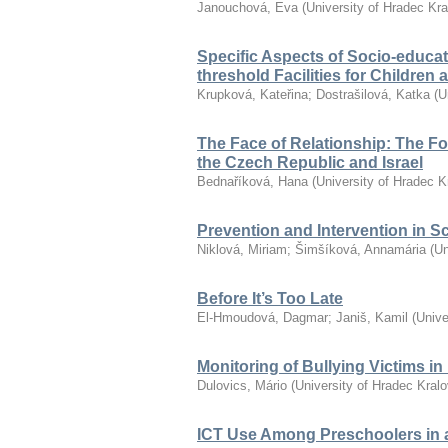
Janouchová, Eva
(
University of Hradec Kr
Specific Aspects of Socio-educat
threshold Facilities for Children
Krupková, Kateřina
;
Dostrašilová, Katka
(
U
The Face of Relationship: The F
the Czech Republic and Israel
Bednaříková, Hana
(
University of Hradec K
Prevention and Intervention in S
Niklová, Miriam
;
Šimšíková, Annamária
(
Un
Before It’s Too Late
El-Hmoudová, Dagmar
;
Janiš, Kamil
(
Unive
Monitoring of Bullying Victims i
Dulovics, Mário
(
University of Hradec Kral
ICT Use Among Preschoolers in 