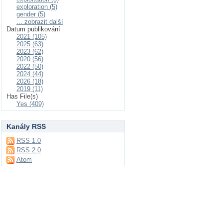
exploration (5)
gender (5)
... zobrazit další
Datum publikování
2021 (105)
2025 (63)
2023 (62)
2020 (56)
2022 (50)
2024 (44)
2026 (18)
2019 (11)
Has File(s)
Yes (409)
Kanály RSS
RSS 1.0
RSS 2.0
Atom