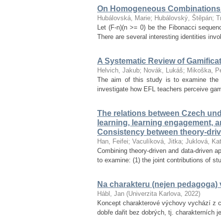
On Homogeneous Combinations 
Hubálovská, Marie
;
Hubálovský, Štěpán
;
T
Let (F-n)(n >= 0) be the Fibonacci seque
There are several interesting identities inv
A Systematic Review of Gamifica
Helvich, Jakub
;
Novák, Lukáš
;
Mikoška, Pe
The aim of this study is to examine the 
investigate how EFL teachers perceive gamif
The relations between Czech unde
learning, learning engagement, 
Consistency between theory-dri
Han, Feifei
;
Vaculíková, Jitka
;
Juklová, Kat
Combining theory-driven and data-driven ap
to examine: (1) the joint contributions of s
Na charakteru (nejen pedagoga) v
Hábl, Jan
(
Univerzita Karlova
,
2022
)
Koncept charakterové výchovy vychází z ce
dobře dařit bez dobrých, tj. charakterních 