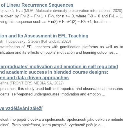
of Linear Recurrence Sequences
rojovská, Eva
(
MDPI-Molecular diversity preservation international
,
2020
)
nce given by Fn+2 = Fn+1 + F-n, for n >= 0, where F-0 = 0 and F-1 = 1.
olving this sequence such as F-n(2) + F-n+1(2) = F2n+1, for all n ...
tion and Its Assessment in EFL Teaching
tr
;
Hubálovský, Štěpán
(
IGI Global
,
2023
)
satisfaction of EFL teachers with gamification platforms as well as to
ication and its effects on pupils' motivation and learning outcomes. ...
rgraduates' motivation and emotion in self-regulated
and academic success in blended course designs:
ven and data-driven approaches
eřina
(
FRONTIERS MEDIA SA
,
2022
)
proaches, this study used both self-reported and observational measures
tudents’ self-reported undergraduates’ motivation and emotion ...
e vzdělávání záleží
lostního pojetí člověka a společnosti. Společnosti jako celku se nebude
jedinců. Proto společnost, která prospívá, výchovně pečuje o ...