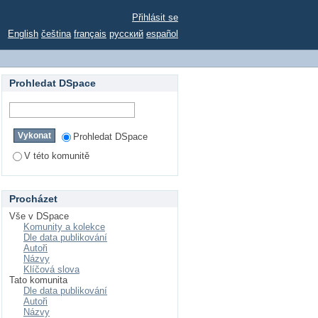
Přihlásit se
English
čeština
français
русский
español
Prohledat DSpace
Prohledat DSpace
V této komunitě
Procházet
Vše v DSpace
Komunity a kolekce
Dle data publikování
Autoři
Názvy
Klíčová slova
Tato komunita
Dle data publikování
Autoři
Názvy