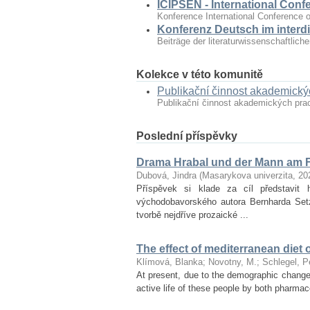
ICIPSEN - International Conf
Konference International Conference o
Konferenz Deutsch im interdi
Beiträge der literaturwissenschaftlic
Kolekce v této komunitě
Publikační činnost akademick
Publikační činnost akademických pr
Poslední příspěvky
Drama Hrabal und der Mann am F
Dubová, Jindra
(
Masarykova univerzita
,
20
Příspěvek si klade za cíl představ
východobavorského autora Bernharda Set
tvorbě nejdříve prozaické ...
The effect of mediterranean diet 
Klímová, Blanka
;
Novotny, M.
;
Schlegel, P
At present, due to the demographic changes 
active life of these people by both pharmac