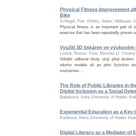
Physical Fitness Improvement afte
Bike
Schlegel, Petr
;
Křehký, Adam
;
Hiblbauer, J
Physical fitness is an important part of ov
exercise that has been repeatedly proven as
Využití 3D tiskáren ve výukovém
Loskot, Roman
;
Fišer, Miroslav
(
J. Chromý
Střední odborné školy stojí před úkolem 
návrhu modelu až po jeho fyzickou re
současnou ...
The Role of Public Libraries in t
Digital Inclusion as a Social Det
Babjaková, Iveta
(
University of Hradec Kra
Experiential Education as a Key
Knotková, Alena
(
University of Hradec Kra
Digital Literacy as a Mediator of 