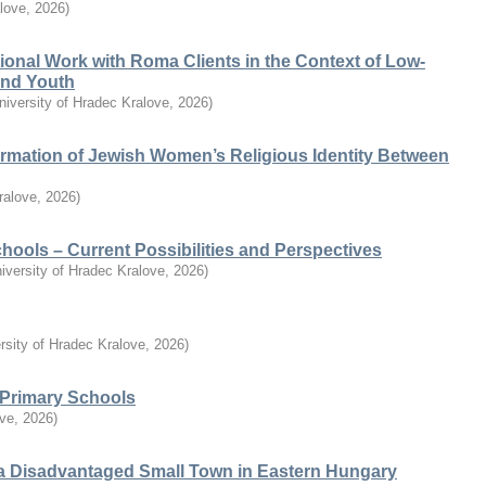
alove
,
2026
)
ional Work with Roma Clients in the Context of Low-
 and Youth
niversity of Hradec Kralove
,
2026
)
ormation of Jewish Women’s Religious Identity Between
ralove
,
2026
)
chools – Current Possibilities and Perspectives
iversity of Hradec Kralove
,
2026
)
rsity of Hradec Kralove
,
2026
)
n Primary Schools
ove
,
2026
)
a Disadvantaged Small Town in Eastern Hungary