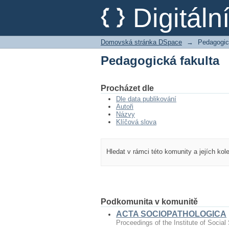
Pedagogická fakulta
Digitál
Domovská stránka DSpace
→
Pedagogic
Pedagogická fakulta
Procházet dle
Dle data publikování
Autoři
Názvy
Klíčová slova
Hledat v rámci této komunity a jejích kol
Podkomunita v komunitě
ACTA SOCIOPATHOLOGICA
Proceedings of the Institute of Social