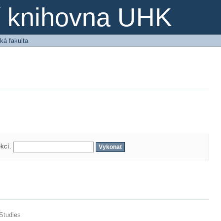
ní knihovna UHK
ká fakulta
ekcí.
 Studies