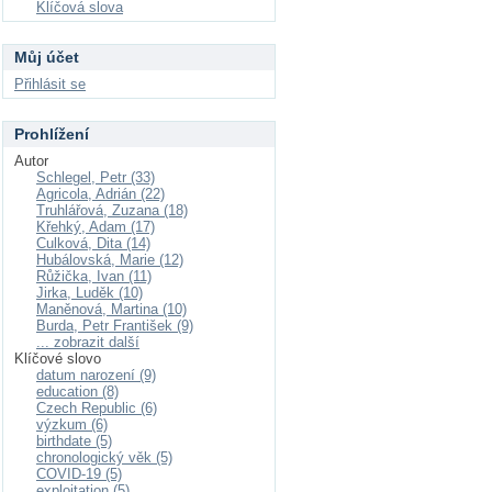
Klíčová slova
Můj účet
Přihlásit se
Prohlížení
Autor
Schlegel, Petr (33)
Agricola, Adrián (22)
Truhlářová, Zuzana (18)
Křehký, Adam (17)
Culková, Dita (14)
Hubálovská, Marie (12)
Růžička, Ivan (11)
Jirka, Luděk (10)
Maněnová, Martina (10)
Burda, Petr František (9)
... zobrazit další
Klíčové slovo
datum narození (9)
education (8)
Czech Republic (6)
výzkum (6)
birthdate (5)
chronologický věk (5)
COVID-19 (5)
exploitation (5)