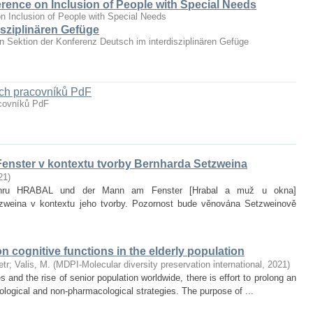
erence on Inclusion of People with Special Needs
n Inclusion of People with Special Needs
sziplinären Gefüge
hen Sektion der Konferenz Deutsch im interdisziplinären Gefüge
ých pracovníků PdF
acovníků PdF
enster v kontextu tvorby Bernharda Setzweina
21
)
it hru HRABAL und der Mann am Fenster [Hrabal a muž u okna]
zweina v kontextu jeho tvorby. Pozornost bude věnována Setzweinově
on cognitive functions in the elderly population
etr
;
Valis, M.
(
MDPI-Molecular diversity preservation international
,
2021
)
and the rise of senior population worldwide, there is effort to prolong an
ological and non‐pharmacological strategies. The purpose of ...