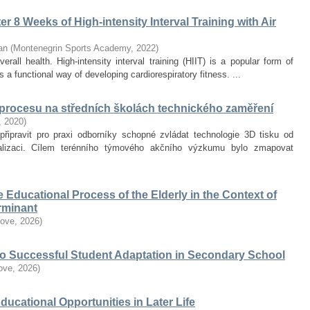
r 8 Weeks of High-intensity Interval Training with Air
an
(
Montenegrin Sports Academy
,
2022
)
erall health. High-intensity interval training (HIIT) is a popular form of
 a functional way of developing cardiorespiratory fitness. ...
 procesu na středních školách technického zaměření
,
2020
)
připravit pro praxi odborníky schopné zvládat technologie 3D tisku od
alizaci. Cílem terénního týmového akčního výzkumu bylo zmapovat
he Educational Process of the Elderly in the Context of
erminant
love
,
2026
)
 to Successful Student Adaptation in Secondary School
love
,
2026
)
Educational Opportunities in Later Life