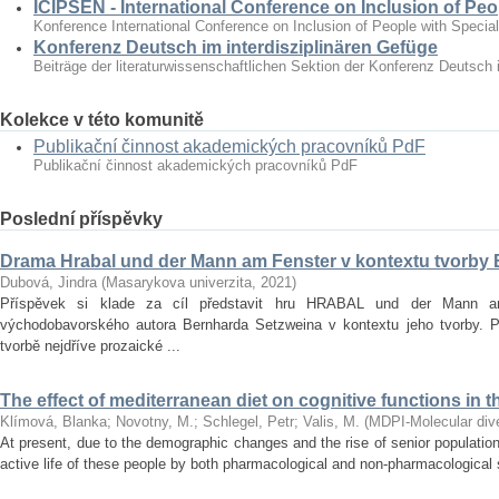
ICIPSEN - International Conference on Inclusion of Peo
Konference International Conference on Inclusion of People with Specia
Konferenz Deutsch im interdisziplinären Gefüge
Beiträge der literaturwissenschaftlichen Sektion der Konferenz Deutsch 
Kolekce v této komunitě
Publikační činnost akademických pracovníků PdF
Publikační činnost akademických pracovníků PdF
Poslední příspěvky
Drama Hrabal und der Mann am Fenster v kontextu tvorby
Dubová, Jindra
(
Masarykova univerzita
,
2021
)
Příspěvek si klade za cíl představit hru HRABAL und der Mann 
východobavorského autora Bernharda Setzweina v kontextu jeho tvorby. 
tvorbě nejdříve prozaické ...
The effect of mediterranean diet on cognitive functions in t
Klímová, Blanka
;
Novotny, M.
;
Schlegel, Petr
;
Valis, M.
(
MDPI-Molecular diver
At present, due to the demographic changes and the rise of senior population 
active life of these people by both pharmacological and non‐pharmacological s