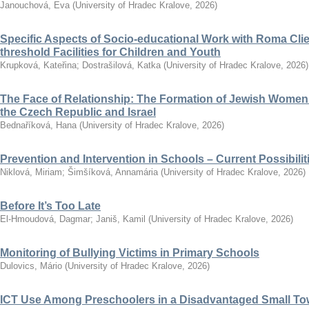
Janouchová, Eva
(
University of Hradec Kralove
,
2026
)
Specific Aspects of Socio-educational Work with Roma Clie
threshold Facilities for Children and Youth
Krupková, Kateřina
;
Dostrašilová, Katka
(
University of Hradec Kralove
,
2026
)
The Face of Relationship: The Formation of Jewish Women’
the Czech Republic and Israel
Bednaříková, Hana
(
University of Hradec Kralove
,
2026
)
Prevention and Intervention in Schools – Current Possibili
Niklová, Miriam
;
Šimšíková, Annamária
(
University of Hradec Kralove
,
2026
)
Before It’s Too Late
El-Hmoudová, Dagmar
;
Janiš, Kamil
(
University of Hradec Kralove
,
2026
)
Monitoring of Bullying Victims in Primary Schools
Dulovics, Mário
(
University of Hradec Kralove
,
2026
)
ICT Use Among Preschoolers in a Disadvantaged Small To