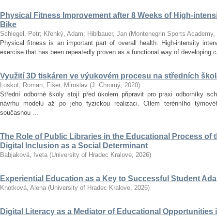
Physical Fitness Improvement after 8 Weeks of High-intensit
Bike
Schlegel, Petr
;
Křehký, Adam
;
Hiblbauer, Jan
(
Montenegrin Sports Academy
,
Physical fitness is an important part of overall health. High-intensity inter
exercise that has been repeatedly proven as a functional way of developing car
Využití 3D tiskáren ve výukovém procesu na středních ško
Loskot, Roman
;
Fišer, Miroslav
(
J. Chromý
,
2020
)
Střední odborné školy stojí před úkolem připravit pro praxi odborníky sc
návrhu modelu až po jeho fyzickou realizaci. Cílem terénního týmo
současnou ...
The Role of Public Libraries in the Educational Process of t
Digital Inclusion as a Social Determinant
Babjaková, Iveta
(
University of Hradec Kralove
,
2026
)
Experiential Education as a Key to Successful Student Ad
Knotková, Alena
(
University of Hradec Kralove
,
2026
)
Digital Literacy as a Mediator of Educational Opportunities i