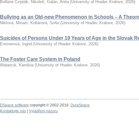
Bolláné Czipták, Nikolett
;
Galán, Anita
(
University of Hradec Kralove
,
2026
)
Bullying as an Old-new Phenomenon in Schools – A Theoret
Niklová, Miriam
;
Kollárová, Soňa
(
University of Hradec Kralove
,
2026
)
Suicides of Persons Under 19 Years of Age in the Slovak R
Emmerová, Ingrid
(
University of Hradec Kralove
,
2026
)
The Foster Care System in Poland
Walancik, Karolina
(
University of Hradec Kralove
,
2026
)
DSpace software
copyright © 2002-2016
DuraSpace
Kontaktujte nás
|
Vyjádření názoru