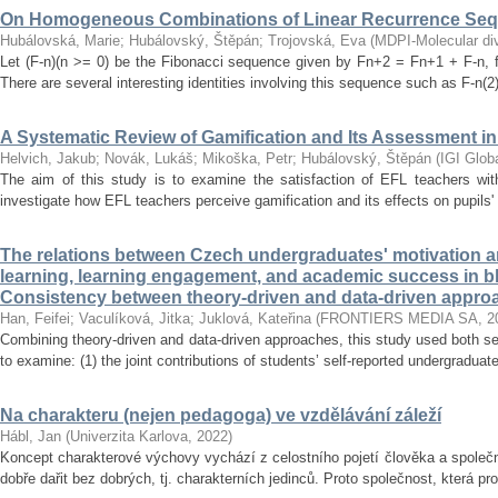
On Homogeneous Combinations of Linear Recurrence Se
Hubálovská, Marie
;
Hubálovský, Štěpán
;
Trojovská, Eva
(
MDPI-Molecular dive
Let (F-n)(n >= 0) be the Fibonacci sequence given by Fn+2 = Fn+1 + F-n, f
There are several interesting identities involving this sequence such as F-n(2)
A Systematic Review of Gamification and Its Assessment i
Helvich, Jakub
;
Novák, Lukáš
;
Mikoška, Petr
;
Hubálovský, Štěpán
(
IGI Glob
The aim of this study is to examine the satisfaction of EFL teachers with
investigate how EFL teachers perceive gamification and its effects on pupils'
The relations between Czech undergraduates' motivation an
learning, learning engagement, and academic success in b
Consistency between theory-driven and data-driven appro
Han, Feifei
;
Vaculíková, Jitka
;
Juklová, Kateřina
(
FRONTIERS MEDIA SA
,
2
Combining theory-driven and data-driven approaches, this study used both s
to examine: (1) the joint contributions of students’ self-reported undergraduat
Na charakteru (nejen pedagoga) ve vzdělávání záleží
Hábl, Jan
(
Univerzita Karlova
,
2022
)
Koncept charakterové výchovy vychází z celostního pojetí člověka a společn
dobře dařit bez dobrých, tj. charakterních jedinců. Proto společnost, která pr