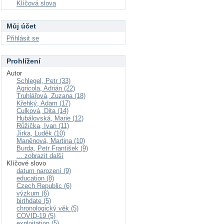
Klíčová slova
Můj účet
Přihlásit se
Prohlížení
Autor
Schlegel, Petr (33)
Agricola, Adrián (22)
Truhlářová, Zuzana (18)
Křehký, Adam (17)
Culková, Dita (14)
Hubálovská, Marie (12)
Růžička, Ivan (11)
Jirka, Luděk (10)
Maněnová, Martina (10)
Burda, Petr František (9)
... zobrazit další
Klíčové slovo
datum narození (9)
education (8)
Czech Republic (6)
výzkum (6)
birthdate (5)
chronologický věk (5)
COVID-19 (5)
exploitation (5)