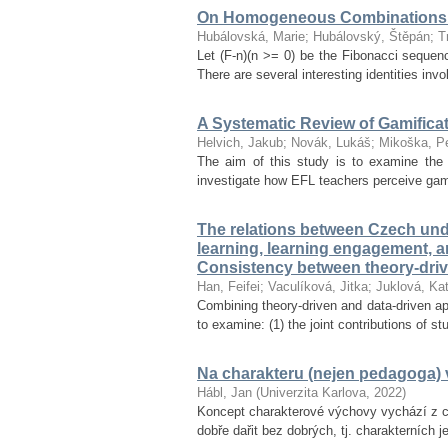
On Homogeneous Combinations 
Hubálovská, Marie
;
Hubálovský, Štěpán
;
T
Let (F-n)(n >= 0) be the Fibonacci seque
There are several interesting identities inv
A Systematic Review of Gamifica
Helvich, Jakub
;
Novák, Lukáš
;
Mikoška, Pe
The aim of this study is to examine the 
investigate how EFL teachers perceive gamif
The relations between Czech unde
learning, learning engagement, 
Consistency between theory-dri
Han, Feifei
;
Vaculíková, Jitka
;
Juklová, Kat
Combining theory-driven and data-driven ap
to examine: (1) the joint contributions of s
Na charakteru (nejen pedagoga) v
Hábl, Jan
(
Univerzita Karlova
,
2022
)
Koncept charakterové výchovy vychází z ce
dobře dařit bez dobrých, tj. charakterních 