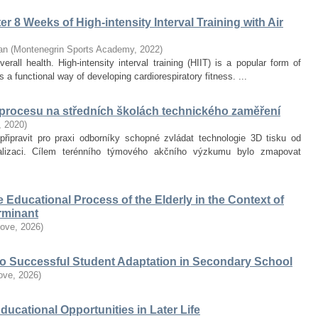
r 8 Weeks of High-intensity Interval Training with Air
an
(
Montenegrin Sports Academy
,
2022
)
erall health. High-intensity interval training (HIIT) is a popular form of
 a functional way of developing cardiorespiratory fitness. ...
 procesu na středních školách technického zaměření
,
2020
)
připravit pro praxi odborníky schopné zvládat technologie 3D tisku od
alizaci. Cílem terénního týmového akčního výzkumu bylo zmapovat
he Educational Process of the Elderly in the Context of
erminant
love
,
2026
)
 to Successful Student Adaptation in Secondary School
love
,
2026
)
Educational Opportunities in Later Life