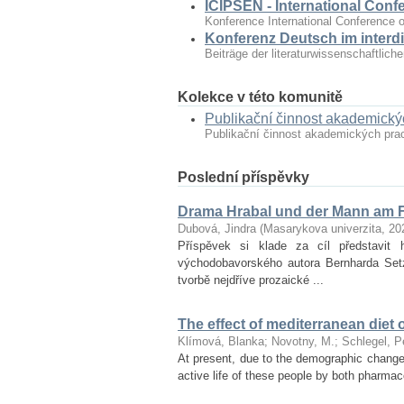
ICIPSEN - International Conf
Konference International Conference o
Konferenz Deutsch im interdi
Beiträge der literaturwissenschaftlic
Kolekce v této komunitě
Publikační činnost akademick
Publikační činnost akademických pr
Poslední příspěvky
Drama Hrabal und der Mann am F
Dubová, Jindra
(
Masarykova univerzita
,
20
Příspěvek si klade za cíl představ
východobavorského autora Bernharda Set
tvorbě nejdříve prozaické ...
The effect of mediterranean diet 
Klímová, Blanka
;
Novotny, M.
;
Schlegel, P
At present, due to the demographic changes 
active life of these people by both pharmac