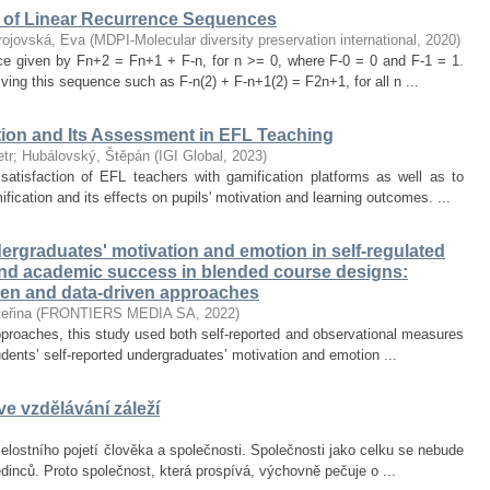
of Linear Recurrence Sequences
rojovská, Eva
(
MDPI-Molecular diversity preservation international
,
2020
)
nce given by Fn+2 = Fn+1 + F-n, for n >= 0, where F-0 = 0 and F-1 = 1.
olving this sequence such as F-n(2) + F-n+1(2) = F2n+1, for all n ...
tion and Its Assessment in EFL Teaching
tr
;
Hubálovský, Štěpán
(
IGI Global
,
2023
)
satisfaction of EFL teachers with gamification platforms as well as to
ication and its effects on pupils' motivation and learning outcomes. ...
rgraduates' motivation and emotion in self-regulated
and academic success in blended course designs:
ven and data-driven approaches
eřina
(
FRONTIERS MEDIA SA
,
2022
)
proaches, this study used both self-reported and observational measures
tudents’ self-reported undergraduates’ motivation and emotion ...
e vzdělávání záleží
lostního pojetí člověka a společnosti. Společnosti jako celku se nebude
jedinců. Proto společnost, která prospívá, výchovně pečuje o ...