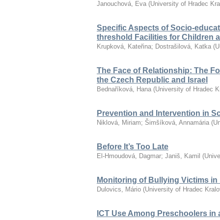
Janouchová, Eva
(
University of Hradec Kr
Specific Aspects of Socio-educat
threshold Facilities for Children
Krupková, Kateřina
;
Dostrašilová, Katka
(
U
The Face of Relationship: The F
the Czech Republic and Israel
Bednaříková, Hana
(
University of Hradec K
Prevention and Intervention in S
Niklová, Miriam
;
Šimšíková, Annamária
(
Un
Before It’s Too Late
El-Hmoudová, Dagmar
;
Janiš, Kamil
(
Unive
Monitoring of Bullying Victims i
Dulovics, Mário
(
University of Hradec Kral
ICT Use Among Preschoolers in 