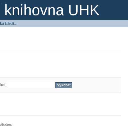
ní knihovna UHK
ká fakulta
ekcí.
 Studies