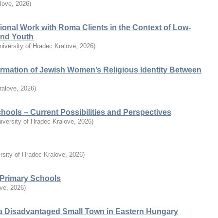
alove
,
2026
)
ional Work with Roma Clients in the Context of Low-
 and Youth
niversity of Hradec Kralove
,
2026
)
ormation of Jewish Women’s Religious Identity Between
ralove
,
2026
)
chools – Current Possibilities and Perspectives
iversity of Hradec Kralove
,
2026
)
rsity of Hradec Kralove
,
2026
)
n Primary Schools
ove
,
2026
)
a Disadvantaged Small Town in Eastern Hungary