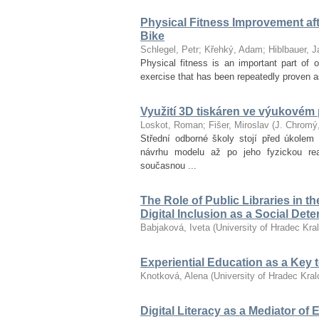
Physical Fitness Improvement afte
Bike
Schlegel, Petr
;
Křehký, Adam
;
Hiblbauer, J
Physical fitness is an important part of ov
exercise that has been repeatedly proven as
Využití 3D tiskáren ve výukovém
Loskot, Roman
;
Fišer, Miroslav
(
J. Chromý
Střední odborné školy stojí před úkolem 
návrhu modelu až po jeho fyzickou re
současnou ...
The Role of Public Libraries in t
Digital Inclusion as a Social Det
Babjaková, Iveta
(
University of Hradec Kra
Experiential Education as a Key
Knotková, Alena
(
University of Hradec Kra
Digital Literacy as a Mediator of 