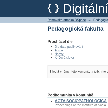
Pedagogická fakulta
Digitál
Domovská stránka DSpace
→
Pedagogic
Pedagogická fakulta
Procházet dle
Dle data publikování
Autoři
Názvy
Klíčová slova
Hledat v rámci této komunity a jejích kol
Podkomunita v komunitě
ACTA SOCIOPATHOLOGICA
Proceedings of the Institute of Social