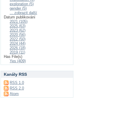
exploration (5)
gender (5)
... zobrazit další
Datum publikování
2021 (105)
2025 (63)
2023 (62)
2020 (56)
2022 (50)
2024 (44)
2026 (18)
2019 (11)
Has File(s)
Yes (409)
Kanály RSS
RSS 1.0
RSS 2.0
Atom