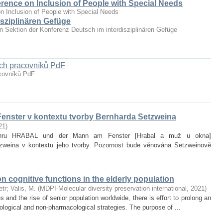
erence on Inclusion of People with Special Needs
n Inclusion of People with Special Needs
sziplinären Gefüge
hen Sektion der Konferenz Deutsch im interdisziplinären Gefüge
ých pracovníků PdF
acovníků PdF
enster v kontextu tvorby Bernharda Setzweina
21
)
it hru HRABAL und der Mann am Fenster [Hrabal a muž u okna]
zweina v kontextu jeho tvorby. Pozornost bude věnována Setzweinově
on cognitive functions in the elderly population
etr
;
Valis, M.
(
MDPI-Molecular diversity preservation international
,
2021
)
and the rise of senior population worldwide, there is effort to prolong an
ological and non‐pharmacological strategies. The purpose of ...