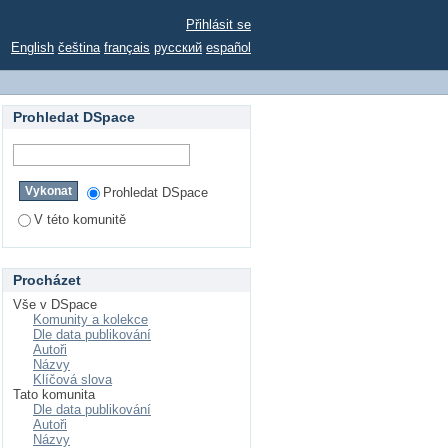
Přihlásit se
English
čeština
français
русский
español
Prohledat DSpace
Prohledat DSpace
V této komunitě
Procházet
Vše v DSpace
Komunity a kolekce
Dle data publikování
Autoři
Názvy
Klíčová slova
Tato komunita
Dle data publikování
Autoři
Názvy