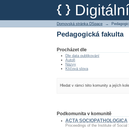
Pedagogická fakulta
Digitál
Domovská stránka DSpace
→
Pedagogic
Pedagogická fakulta
Procházet dle
Dle data publikování
Autoři
Názvy
Klíčová slova
Hledat v rámci této komunity a jejích kol
Podkomunita v komunitě
ACTA SOCIOPATHOLOGICA
Proceedings of the Institute of Social