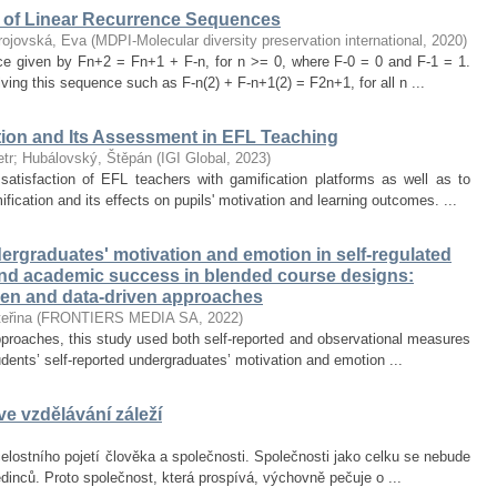
of Linear Recurrence Sequences
rojovská, Eva
(
MDPI-Molecular diversity preservation international
,
2020
)
nce given by Fn+2 = Fn+1 + F-n, for n >= 0, where F-0 = 0 and F-1 = 1.
olving this sequence such as F-n(2) + F-n+1(2) = F2n+1, for all n ...
tion and Its Assessment in EFL Teaching
tr
;
Hubálovský, Štěpán
(
IGI Global
,
2023
)
satisfaction of EFL teachers with gamification platforms as well as to
ication and its effects on pupils' motivation and learning outcomes. ...
rgraduates' motivation and emotion in self-regulated
and academic success in blended course designs:
ven and data-driven approaches
eřina
(
FRONTIERS MEDIA SA
,
2022
)
proaches, this study used both self-reported and observational measures
tudents’ self-reported undergraduates’ motivation and emotion ...
e vzdělávání záleží
lostního pojetí člověka a společnosti. Společnosti jako celku se nebude
jedinců. Proto společnost, která prospívá, výchovně pečuje o ...