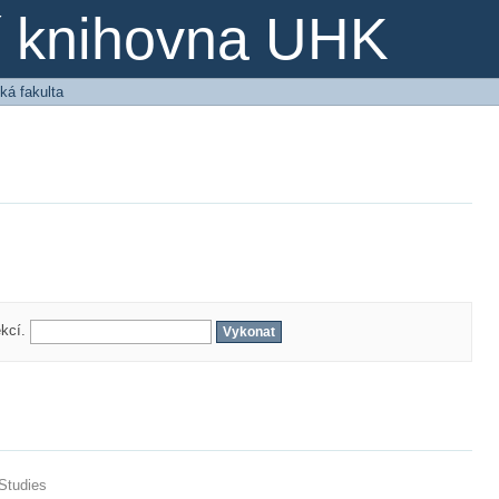
ní knihovna UHK
ká fakulta
ekcí.
 Studies