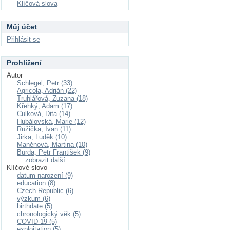
Klíčová slova
Můj účet
Přihlásit se
Prohlížení
Autor
Schlegel, Petr (33)
Agricola, Adrián (22)
Truhlářová, Zuzana (18)
Křehký, Adam (17)
Culková, Dita (14)
Hubálovská, Marie (12)
Růžička, Ivan (11)
Jirka, Luděk (10)
Maněnová, Martina (10)
Burda, Petr František (9)
... zobrazit další
Klíčové slovo
datum narození (9)
education (8)
Czech Republic (6)
výzkum (6)
birthdate (5)
chronologický věk (5)
COVID-19 (5)
exploitation (5)