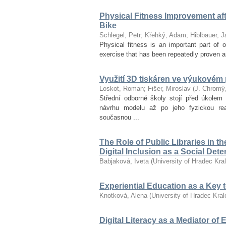
Physical Fitness Improvement afte
Bike
Schlegel, Petr
;
Křehký, Adam
;
Hiblbauer, J
Physical fitness is an important part of ov
exercise that has been repeatedly proven as
Využití 3D tiskáren ve výukovém
Loskot, Roman
;
Fišer, Miroslav
(
J. Chromý
Střední odborné školy stojí před úkolem 
návrhu modelu až po jeho fyzickou re
současnou ...
The Role of Public Libraries in t
Digital Inclusion as a Social Det
Babjaková, Iveta
(
University of Hradec Kra
Experiential Education as a Key
Knotková, Alena
(
University of Hradec Kra
Digital Literacy as a Mediator of 