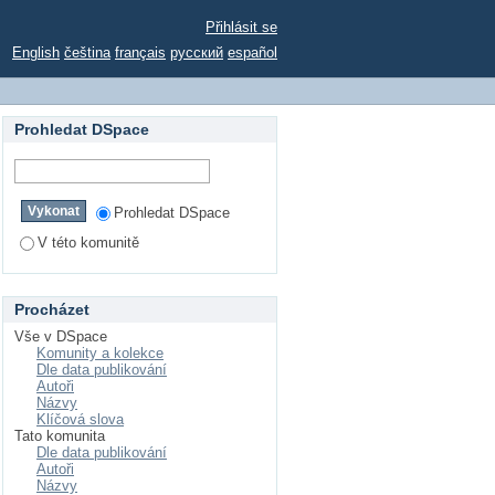
Přihlásit se
English
čeština
français
русский
español
Prohledat DSpace
Prohledat DSpace
V této komunitě
Procházet
Vše v DSpace
Komunity a kolekce
Dle data publikování
Autoři
Názvy
Klíčová slova
Tato komunita
Dle data publikování
Autoři
Názvy