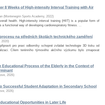
r 8 Weeks of High-intensity Interval Training with Air
an
(
Montenegrin Sports Academy
,
2022
)
erall health. High-intensity interval training (HIIT) is a popular form of
 a functional way of developing cardiorespiratory fitness. ...
 procesu na středních školách technického zaměření
,
2020
)
připravit pro praxi odborníky schopné zvládat technologie 3D tisku od
alizaci. Cílem terénního týmového akčního výzkumu bylo zmapovat
he Educational Process of the Elderly in the Context of
erminant
love
,
2026
)
 to Successful Student Adaptation in Secondary School
love
,
2026
)
Educational Opportunities in Later Life