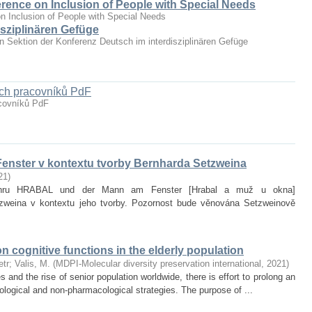
erence on Inclusion of People with Special Needs
n Inclusion of People with Special Needs
sziplinären Gefüge
hen Sektion der Konferenz Deutsch im interdisziplinären Gefüge
ých pracovníků PdF
acovníků PdF
enster v kontextu tvorby Bernharda Setzweina
21
)
it hru HRABAL und der Mann am Fenster [Hrabal a muž u okna]
zweina v kontextu jeho tvorby. Pozornost bude věnována Setzweinově
on cognitive functions in the elderly population
etr
;
Valis, M.
(
MDPI-Molecular diversity preservation international
,
2021
)
and the rise of senior population worldwide, there is effort to prolong an
ological and non‐pharmacological strategies. The purpose of ...