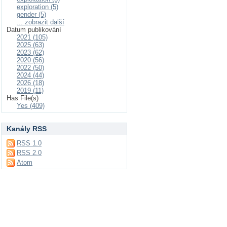
exploration (5)
gender (5)
... zobrazit další
Datum publikování
2021 (105)
2025 (63)
2023 (62)
2020 (56)
2022 (50)
2024 (44)
2026 (18)
2019 (11)
Has File(s)
Yes (409)
Kanály RSS
RSS 1.0
RSS 2.0
Atom