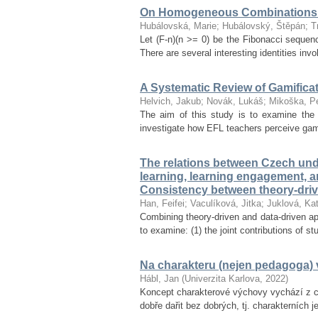
On Homogeneous Combinations 
Hubálovská, Marie
;
Hubálovský, Štěpán
;
T
Let (F-n)(n >= 0) be the Fibonacci seque
There are several interesting identities inv
A Systematic Review of Gamifica
Helvich, Jakub
;
Novák, Lukáš
;
Mikoška, Pe
The aim of this study is to examine the 
investigate how EFL teachers perceive gamif
The relations between Czech unde
learning, learning engagement, 
Consistency between theory-dri
Han, Feifei
;
Vaculíková, Jitka
;
Juklová, Kat
Combining theory-driven and data-driven ap
to examine: (1) the joint contributions of s
Na charakteru (nejen pedagoga) v
Hábl, Jan
(
Univerzita Karlova
,
2022
)
Koncept charakterové výchovy vychází z ce
dobře dařit bez dobrých, tj. charakterních 