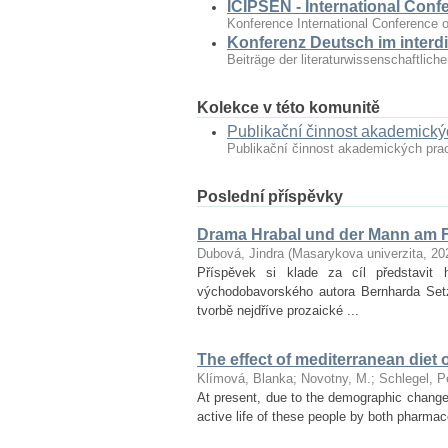
ICIPSEN - International Conf
Konference International Conference o
Konferenz Deutsch im interdi
Beiträge der literaturwissenschaftlic
Kolekce v této komunitě
Publikační činnost akademick
Publikační činnost akademických pr
Poslední příspěvky
Drama Hrabal und der Mann am F
Dubová, Jindra
(
Masarykova univerzita
,
20
Příspěvek si klade za cíl představ
východobavorského autora Bernharda Set
tvorbě nejdříve prozaické ...
The effect of mediterranean diet 
Klímová, Blanka
;
Novotny, M.
;
Schlegel, P
At present, due to the demographic changes 
active life of these people by both pharmac