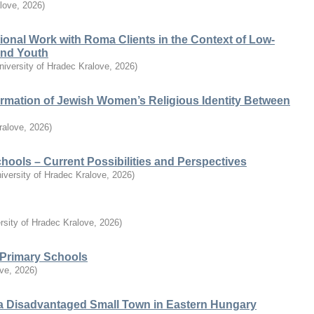
alove
,
2026
)
ional Work with Roma Clients in the Context of Low-
 and Youth
niversity of Hradec Kralove
,
2026
)
ormation of Jewish Women’s Religious Identity Between
ralove
,
2026
)
chools – Current Possibilities and Perspectives
iversity of Hradec Kralove
,
2026
)
rsity of Hradec Kralove
,
2026
)
n Primary Schools
ove
,
2026
)
a Disadvantaged Small Town in Eastern Hungary