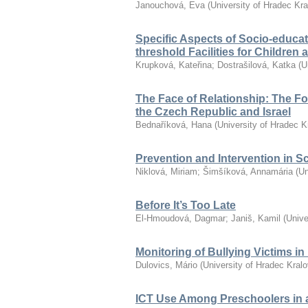
Janouchová, Eva
(
University of Hradec Kr
Specific Aspects of Socio-educat
threshold Facilities for Children
Krupková, Kateřina
;
Dostrašilová, Katka
(
U
The Face of Relationship: The F
the Czech Republic and Israel
Bednaříková, Hana
(
University of Hradec K
Prevention and Intervention in S
Niklová, Miriam
;
Šimšíková, Annamária
(
Un
Before It’s Too Late
El-Hmoudová, Dagmar
;
Janiš, Kamil
(
Unive
Monitoring of Bullying Victims i
Dulovics, Mário
(
University of Hradec Kral
ICT Use Among Preschoolers in 