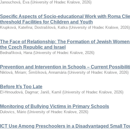
Janouchová, Eva
(
University of Hradec Kralove
,
2026
)
Specific Aspects of Socio-educational Work with Roma Clie
threshold Facilities for Children and Youth
Krupková, Kateřina
;
Dostrašilová, Katka
(
University of Hradec Kralove
,
2026
)
The Face of Relationship: The Formation of Jewish Women’
the Czech Republic and Israel
Bednaříková, Hana
(
University of Hradec Kralove
,
2026
)
Prevention and Intervention in Schools – Current Possibili
Niklová, Miriam
;
Šimšíková, Annamária
(
University of Hradec Kralove
,
2026
)
Before It’s Too Late
El-Hmoudová, Dagmar
;
Janiš, Kamil
(
University of Hradec Kralove
,
2026
)
Monitoring of Bullying Victims in Primary Schools
Dulovics, Mário
(
University of Hradec Kralove
,
2026
)
ICT Use Among Preschoolers in a Disadvantaged Small To