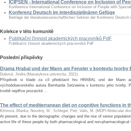
ICIPSEN - International Conference on Inclusion of Peo
Konference International Conference on Inclusion of People with Specia
Konferenz Deutsch im interdisziplinären Gefüge
Beiträge der literaturwissenschaftlichen Sektion der Konferenz Deutsch 
Kolekce v této komunitě
Publikační činnost akademických pracovníků PdF
Publikační činnost akademických pracovníků PdF
Poslední příspěvky
Drama Hrabal und der Mann am Fenster v kontextu tvorby
Dubová, Jindra
(
Masarykova univerzita
,
2021
)
Příspěvek si klade za cíl představit hru HRABAL und der Mann 
východobavorského autora Bernharda Setzweina v kontextu jeho tvorby. 
tvorbě nejdříve prozaické ...
The effect of mediterranean diet on cognitive functions in t
Klímová, Blanka
;
Novotny, M.
;
Schlegel, Petr
;
Valis, M.
(
MDPI-Molecular diver
At present, due to the demographic changes and the rise of senior population 
active life of these people by both pharmacological and non‐pharmacological s