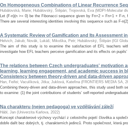
On Homogeneous Combinations of Linear Recurrence Se
Hubálovská, Marie
;
Hubálovský, Štěpán
;
Trojovská, Eva
(
MDPI-Molecular dive
Let (F-n)(n >= 0) be the Fibonacci sequence given by Fn+2 = Fn+1 + F-n, f
There are several interesting identities involving this sequence such as F-n(2)
A Systematic Review of Gamification and Its Assessment i
Helvich, Jakub
;
Novák, Lukáš
;
Mikoška, Petr
;
Hubálovský, Štěpán
(
IGI Glob
The aim of this study is to examine the satisfaction of EFL teachers with
investigate how EFL teachers perceive gamification and its effects on pupils'
The relations between Czech undergraduates' motivation an
learning, learning engagement, and academic success in b
Consistency between theory-driven and data-driven appro
Han, Feifei
;
Vaculíková, Jitka
;
Juklová, Kateřina
(
FRONTIERS MEDIA SA
,
2
Combining theory-driven and data-driven approaches, this study used both s
to examine: (1) the joint contributions of students’ self-reported undergraduat
Na charakteru (nejen pedagoga) ve vzdělávání záleží
Hábl, Jan
(
Univerzita Karlova
,
2022
)
Koncept charakterové výchovy vychází z celostního pojetí člověka a společn
dobře dařit bez dobrých, tj. charakterních jedinců. Proto společnost, která pr