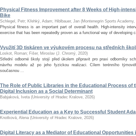
Physical Fitness Improvement after 8 Weeks of High-intensit
Bike
Schlegel, Petr
;
Křehký, Adam
;
Hiblbauer, Jan
(
Montenegrin Sports Academy
,
Physical fitness is an important part of overall health. High-intensity inter
exercise that has been repeatedly proven as a functional way of developing car
Využití 3D tiskáren ve výukovém procesu na středních ško
Loskot, Roman
;
Fišer, Miroslav
(
J. Chromý
,
2020
)
Střední odborné školy stojí před úkolem připravit pro praxi odborníky sc
návrhu modelu až po jeho fyzickou realizaci. Cílem terénního týmo
současnou ...
The Role of Public Libraries in the Educational Process of t
Digital Inclusion as a Social Determinant
Babjaková, Iveta
(
University of Hradec Kralove
,
2026
)
Experiential Education as a Key to Successful Student Ad
Knotková, Alena
(
University of Hradec Kralove
,
2026
)
Digital Literacy as a Mediator of Educational Opportunities i