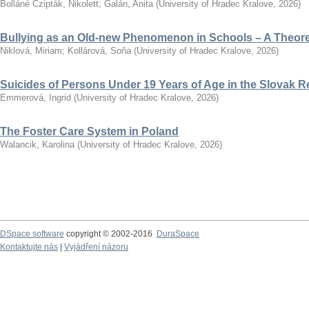
Bolláné Czipták, Nikolett
;
Galán, Anita
(
University of Hradec Kralove
,
2026
)
Bullying as an Old-new Phenomenon in Schools – A Theoret
Niklová, Miriam
;
Kollárová, Soňa
(
University of Hradec Kralove
,
2026
)
Suicides of Persons Under 19 Years of Age in the Slovak R
Emmerová, Ingrid
(
University of Hradec Kralove
,
2026
)
The Foster Care System in Poland
Walancik, Karolina
(
University of Hradec Kralove
,
2026
)
DSpace software
copyright © 2002-2016
DuraSpace
Kontaktujte nás
|
Vyjádření názoru