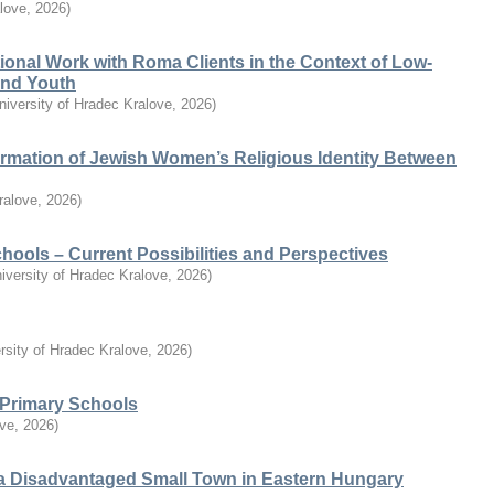
alove
,
2026
)
ional Work with Roma Clients in the Context of Low-
 and Youth
niversity of Hradec Kralove
,
2026
)
ormation of Jewish Women’s Religious Identity Between
ralove
,
2026
)
chools – Current Possibilities and Perspectives
iversity of Hradec Kralove
,
2026
)
rsity of Hradec Kralove
,
2026
)
n Primary Schools
ove
,
2026
)
a Disadvantaged Small Town in Eastern Hungary