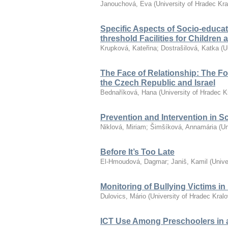
Janouchová, Eva
(
University of Hradec Kr
Specific Aspects of Socio-educat
threshold Facilities for Children
Krupková, Kateřina
;
Dostrašilová, Katka
(
U
The Face of Relationship: The F
the Czech Republic and Israel
Bednaříková, Hana
(
University of Hradec K
Prevention and Intervention in S
Niklová, Miriam
;
Šimšíková, Annamária
(
Un
Before It’s Too Late
El-Hmoudová, Dagmar
;
Janiš, Kamil
(
Unive
Monitoring of Bullying Victims i
Dulovics, Mário
(
University of Hradec Kral
ICT Use Among Preschoolers in 