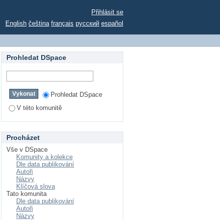
Přihlásit se
English
čeština
français
русский
español
Prohledat DSpace
Prohledat DSpace
V této komunitě
Procházet
Vše v DSpace
Komunity a kolekce
Dle data publikování
Autoři
Názvy
Klíčová slova
Tato komunita
Dle data publikování
Autoři
Názvy