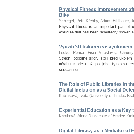
Physical Fitness Improvement afte
Bike
Schlegel, Petr
;
Křehký, Adam
;
Hiblbauer, J
Physical fitness is an important part of ov
exercise that has been repeatedly proven as
Využití 3D tiskáren ve výukovém
Loskot, Roman
;
Fišer, Miroslav
(
J. Chromý
Střední odborné školy stojí před úkolem 
návrhu modelu až po jeho fyzickou re
současnou ...
The Role of Public Libraries in t
Digital Inclusion as a Social Det
Babjaková, Iveta
(
University of Hradec Kra
Experiential Education as a Key
Knotková, Alena
(
University of Hradec Kra
Digital Literacy as a Mediator of 