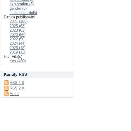
exploration (5)
gender (5)
... zobrazit další
Datum publikování
2021 (105)
2025 (63)
2023 (62)
2020 (56)
2022 (50)
2024 (44)
2026 (18)
2019 (11)
Has File(s)
Yes (409)
Kanály RSS
RSS 1.0
RSS 2.0
Atom