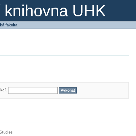
ní knihovna UHK
ká fakulta
ekcí.
 Studies