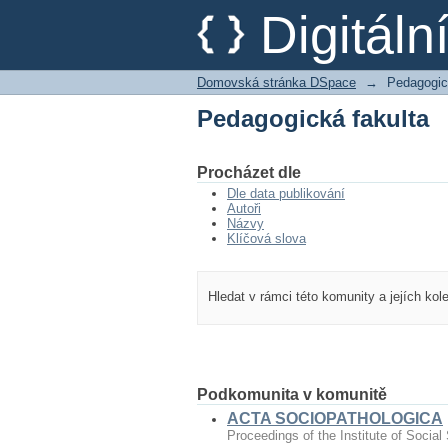
Pedagogická fakulta
Digitál
Domovská stránka DSpace
→
Pedagogic
Pedagogická fakulta
Procházet dle
Dle data publikování
Autoři
Názvy
Klíčová slova
Hledat v rámci této komunity a jejích kol
Podkomunita v komunitě
ACTA SOCIOPATHOLOGICA
Proceedings of the Institute of Social