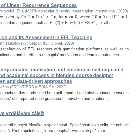
of Linear Recurrence Sequences
rojovská, Eva
(
MDPI-Molecular diversity preservation international
,
2020
)
nce given by Fn+2 = Fn+1 + F-n, for n >= 0, where F-0 = 0 and F-1 = 1.
olving this sequence such as F-n(2) + F-n+1(2) = F2n+1, for all n ...
tion and Its Assessment in EFL Teaching
tr
;
Hubálovský, Štěpán
(
IGI Global
,
2023
)
satisfaction of EFL teachers with gamification platforms as well as to
ication and its effects on pupils' motivation and learning outcomes. ...
rgraduates' motivation and emotion in self-regulated
and academic success in blended course designs:
ven and data-driven approaches
eřina
(
FRONTIERS MEDIA SA
,
2022
)
proaches, this study used both self-reported and observational measures
tudents’ self-reported undergraduates’ motivation and emotion ...
e vzdělávání záleží
lostního pojetí člověka a společnosti. Společnosti jako celku se nebude
jedinců. Proto společnost, která prospívá, výchovně pečuje o ...