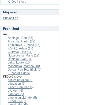
Klíčová slova
Můj účet
Přihlásit se
Prohlížení
Autor
Schlegel, Petr (33)
Agricola, Adrián (22)
Truhlářová, Zuzana (18)
Křehký, Adam (17)
Culková, Dita (14)
Hubálovská, Marie (12)
Růžička, Ivan (11)
Jirka, Luděk (10)
Maněnová, Martina (10)
Burda, Petr František (9)
... zobrazit další
Klíčové slovo
datum narození (9)
education (8)
Czech Republic (6)
výzkum (6)
birthdate (5)
chronologický věk (5)
COVID-19 (5)
exploitation (5)