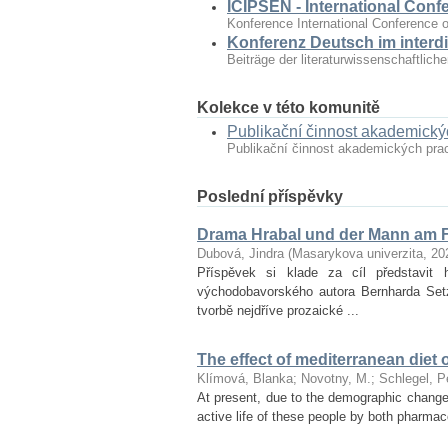
ICIPSEN - International Conf
Konference International Conference o
Konferenz Deutsch im interdi
Beiträge der literaturwissenschaftlic
Kolekce v této komunitě
Publikační činnost akademick
Publikační činnost akademických pr
Poslední příspěvky
Drama Hrabal und der Mann am F
Dubová, Jindra
(
Masarykova univerzita
,
20
Příspěvek si klade za cíl představ
východobavorského autora Bernharda Set
tvorbě nejdříve prozaické ...
The effect of mediterranean diet 
Klímová, Blanka
;
Novotny, M.
;
Schlegel, P
At present, due to the demographic changes 
active life of these people by both pharmac