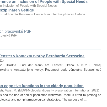
erence on Inclusion of People with Special Needs
n Inclusion of People with Special Needs
sziplinären Gefüge
hen Sektion der Konferenz Deutsch im interdisziplinären Gefüge
ých pracovníků PdF
acovníků PdF
enster v kontextu tvorby Bernharda Setzweina
21
)
it hru HRABAL und der Mann am Fenster [Hrabal a muž u okna]
zweina v kontextu jeho tvorby. Pozornost bude věnována Setzweinově
on cognitive functions in the elderly population
etr
;
Valis, M.
(
MDPI-Molecular diversity preservation international
,
2021
)
and the rise of senior population worldwide, there is effort to prolong an
ological and non‐pharmacological strategies. The purpose of ...