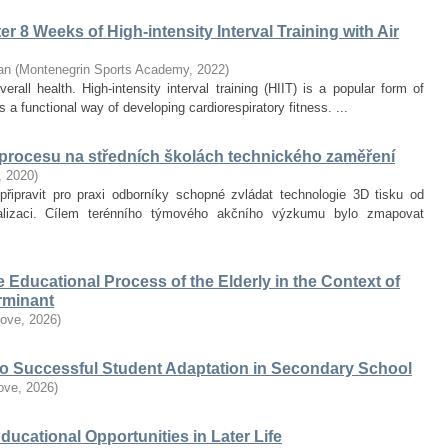
r 8 Weeks of High-intensity Interval Training with Air
an
(
Montenegrin Sports Academy
,
2022
)
erall health. High-intensity interval training (HIIT) is a popular form of
 a functional way of developing cardiorespiratory fitness. ...
 procesu na středních školách technického zaměření
,
2020
)
připravit pro praxi odborníky schopné zvládat technologie 3D tisku od
alizaci. Cílem terénního týmového akčního výzkumu bylo zmapovat
he Educational Process of the Elderly in the Context of
erminant
love
,
2026
)
 to Successful Student Adaptation in Secondary School
love
,
2026
)
Educational Opportunities in Later Life