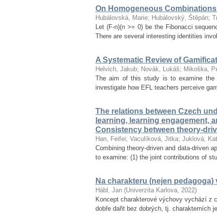
On Homogeneous Combinations 
Hubálovská, Marie
;
Hubálovský, Štěpán
;
T
Let (F-n)(n >= 0) be the Fibonacci seque
There are several interesting identities inv
A Systematic Review of Gamifica
Helvich, Jakub
;
Novák, Lukáš
;
Mikoška, Pe
The aim of this study is to examine the 
investigate how EFL teachers perceive gamif
The relations between Czech unde
learning, learning engagement, 
Consistency between theory-dri
Han, Feifei
;
Vaculíková, Jitka
;
Juklová, Kat
Combining theory-driven and data-driven ap
to examine: (1) the joint contributions of s
Na charakteru (nejen pedagoga) v
Hábl, Jan
(
Univerzita Karlova
,
2022
)
Koncept charakterové výchovy vychází z ce
dobře dařit bez dobrých, tj. charakterních 