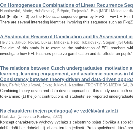
On Homogeneous Combinations of Linear Recurrence Se
Hubálovská, Marie
;
Hubálovský, Štěpán
;
Trojovská, Eva
(
MDPI-Molecular dive
Let (F-n)(n >= 0) be the Fibonacci sequence given by Fn+2 = Fn+1 + F-n, f
There are several interesting identities involving this sequence such as F-n(2)
A Systematic Review of Gamification and Its Assessment i
Helvich, Jakub
;
Novák, Lukáš
;
Mikoška, Petr
;
Hubálovský, Štěpán
(
IGI Glob
The aim of this study is to examine the satisfaction of EFL teachers with
investigate how EFL teachers perceive gamification and its effects on pupils'
The relations between Czech undergraduates' motivation an
learning, learning engagement, and academic success in b
Consistency between theory-driven and data-driven appro
Han, Feifei
;
Vaculíková, Jitka
;
Juklová, Kateřina
(
FRONTIERS MEDIA SA
,
2
Combining theory-driven and data-driven approaches, this study used both s
to examine: (1) the joint contributions of students’ self-reported undergraduat
Na charakteru (nejen pedagoga) ve vzdělávání záleží
Hábl, Jan
(
Univerzita Karlova
,
2022
)
Koncept charakterové výchovy vychází z celostního pojetí člověka a společn
dobře dařit bez dobrých, tj. charakterních jedinců. Proto společnost, která pr