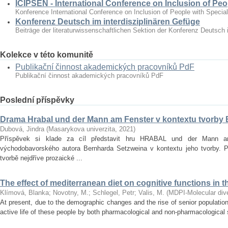
ICIPSEN - International Conference on Inclusion of Peo
Konference International Conference on Inclusion of People with Specia
Konferenz Deutsch im interdisziplinären Gefüge
Beiträge der literaturwissenschaftlichen Sektion der Konferenz Deutsch 
Kolekce v této komunitě
Publikační činnost akademických pracovníků PdF
Publikační činnost akademických pracovníků PdF
Poslední příspěvky
Drama Hrabal und der Mann am Fenster v kontextu tvorby
Dubová, Jindra
(
Masarykova univerzita
,
2021
)
Příspěvek si klade za cíl představit hru HRABAL und der Mann 
východobavorského autora Bernharda Setzweina v kontextu jeho tvorby. 
tvorbě nejdříve prozaické ...
The effect of mediterranean diet on cognitive functions in t
Klímová, Blanka
;
Novotny, M.
;
Schlegel, Petr
;
Valis, M.
(
MDPI-Molecular diver
At present, due to the demographic changes and the rise of senior population 
active life of these people by both pharmacological and non‐pharmacological s