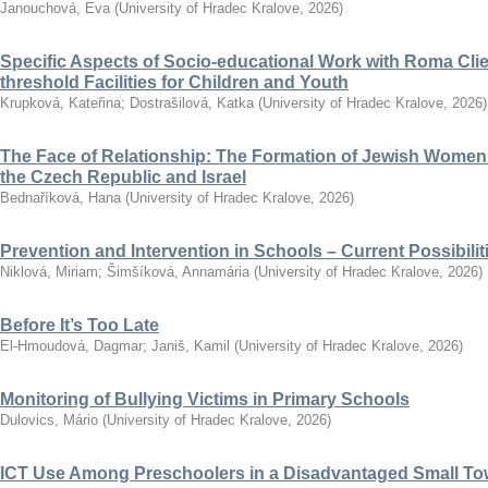
Janouchová, Eva
(
University of Hradec Kralove
,
2026
)
Specific Aspects of Socio-educational Work with Roma Clie
threshold Facilities for Children and Youth
Krupková, Kateřina
;
Dostrašilová, Katka
(
University of Hradec Kralove
,
2026
)
The Face of Relationship: The Formation of Jewish Women’
the Czech Republic and Israel
Bednaříková, Hana
(
University of Hradec Kralove
,
2026
)
Prevention and Intervention in Schools – Current Possibili
Niklová, Miriam
;
Šimšíková, Annamária
(
University of Hradec Kralove
,
2026
)
Before It’s Too Late
El-Hmoudová, Dagmar
;
Janiš, Kamil
(
University of Hradec Kralove
,
2026
)
Monitoring of Bullying Victims in Primary Schools
Dulovics, Mário
(
University of Hradec Kralove
,
2026
)
ICT Use Among Preschoolers in a Disadvantaged Small To