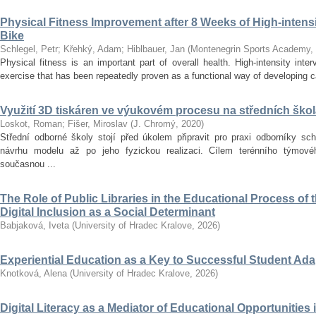
Physical Fitness Improvement after 8 Weeks of High-intensit
Bike
Schlegel, Petr
;
Křehký, Adam
;
Hiblbauer, Jan
(
Montenegrin Sports Academy
,
Physical fitness is an important part of overall health. High-intensity inter
exercise that has been repeatedly proven as a functional way of developing car
Využití 3D tiskáren ve výukovém procesu na středních ško
Loskot, Roman
;
Fišer, Miroslav
(
J. Chromý
,
2020
)
Střední odborné školy stojí před úkolem připravit pro praxi odborníky sc
návrhu modelu až po jeho fyzickou realizaci. Cílem terénního týmo
současnou ...
The Role of Public Libraries in the Educational Process of t
Digital Inclusion as a Social Determinant
Babjaková, Iveta
(
University of Hradec Kralove
,
2026
)
Experiential Education as a Key to Successful Student Ad
Knotková, Alena
(
University of Hradec Kralove
,
2026
)
Digital Literacy as a Mediator of Educational Opportunities i