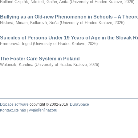
Bolláné Czipták, Nikolett
;
Galán, Anita
(
University of Hradec Kralove
,
2026
)
Bullying as an Old-new Phenomenon in Schools – A Theoret
Niklová, Miriam
;
Kollárová, Soňa
(
University of Hradec Kralove
,
2026
)
Suicides of Persons Under 19 Years of Age in the Slovak R
Emmerová, Ingrid
(
University of Hradec Kralove
,
2026
)
The Foster Care System in Poland
Walancik, Karolina
(
University of Hradec Kralove
,
2026
)
DSpace software
copyright © 2002-2016
DuraSpace
Kontaktujte nás
|
Vyjádření názoru